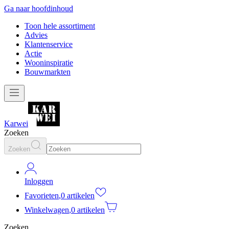
Ga naar hoofdinhoud
Toon hele assortiment
Advies
Klantenservice
Actie
Wooninspiratie
Bouwmarkten
Karwei
Zoeken
Zoeken
Inloggen
Favorieten
,
0 artikelen
Winkelwagen
,
0 artikelen
Zoeken