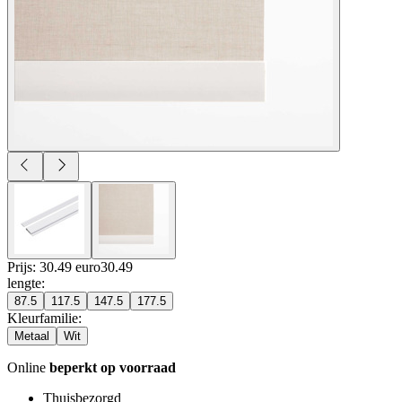
Prijs: 30.49 euro
30
.
49
lengte
:
87.5
117.5
147.5
177.5
Kleurfamilie
:
Metaal
Wit
Online
beperkt op voorraad
Thuisbezorgd