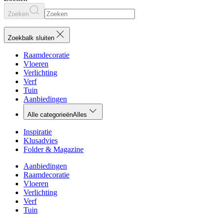
Zoeken
Zoekbalk sluiten
Raamdecoratie
Vloeren
Verlichting
Verf
Tuin
Aanbiedingen
Alle categorieën
Alles
Inspiratie
Klusadvies
Folder & Magazine
Aanbiedingen
Raamdecoratie
Vloeren
Verlichting
Verf
Tuin