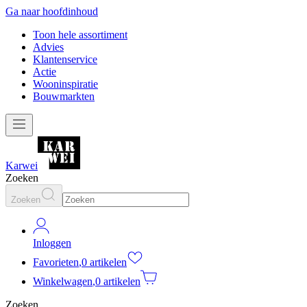
Ga naar hoofdinhoud
Toon hele assortiment
Advies
Klantenservice
Actie
Wooninspiratie
Bouwmarkten
Karwei
Zoeken
Zoeken
Inloggen
Favorieten
,
0 artikelen
Winkelwagen
,
0 artikelen
Zoeken