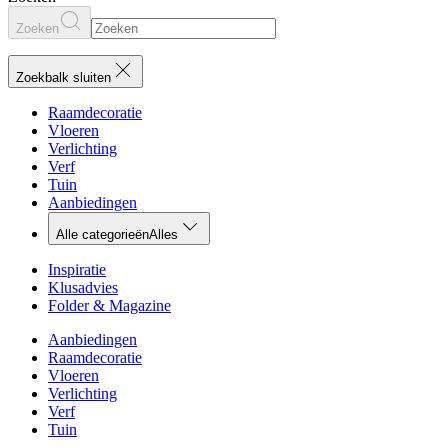
Zoeken
Zoekbalk sluiten
Raamdecoratie
Vloeren
Verlichting
Verf
Tuin
Aanbiedingen
Alle categorieën
Alles
Inspiratie
Klusadvies
Folder & Magazine
Aanbiedingen
Raamdecoratie
Vloeren
Verlichting
Verf
Tuin