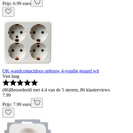
Prijs: 6.99 euro
OK wandcontactdoos opbouw 4-voudig geaard wit
Vast laag
(
86
)
Beoordeeld met 4.4 van de 5 sterren, 86 klantreviews
7
.
99
Prijs: 7.99 euro