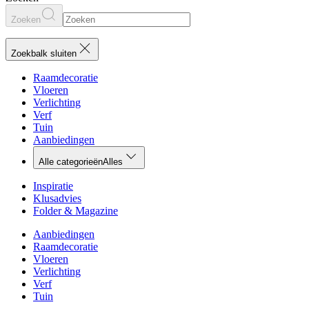
Zoeken
Zoekbalk sluiten
Raamdecoratie
Vloeren
Verlichting
Verf
Tuin
Aanbiedingen
Alle categorieën
Alles
Inspiratie
Klusadvies
Folder & Magazine
Aanbiedingen
Raamdecoratie
Vloeren
Verlichting
Verf
Tuin