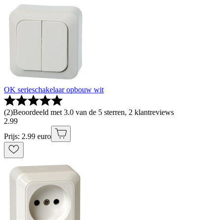
OK serieschakelaar opbouw wit
(
2
)
Beoordeeld met 3.0 van de 5 sterren, 2 klantreviews
2
.
99
Prijs: 2.99 euro