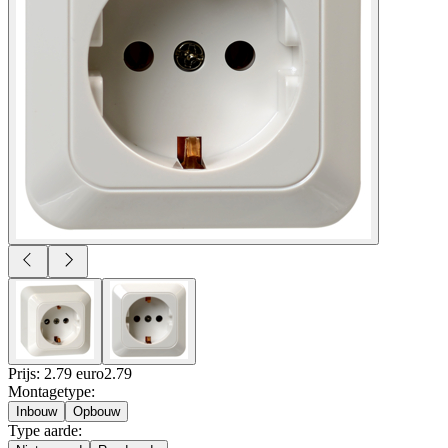
Prijs: 2.79 euro
2
.
79
Montagetype
:
Inbouw
Opbouw
Type aarde
: