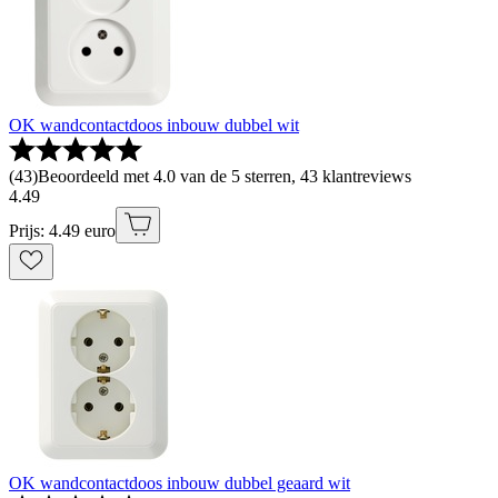
OK wandcontactdoos inbouw dubbel wit
(
43
)
Beoordeeld met 4.0 van de 5 sterren, 43 klantreviews
4
.
49
Prijs: 4.49 euro
OK wandcontactdoos inbouw dubbel geaard wit