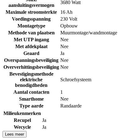
3680 Watt
aansluitingsvermogen
Maximale stroomsterkte
16 Ah
Voedingsspanning
230 Volt
Montagetype
Opbouw
Methode van plaatsen
Muurmontage/wandmontage
Met UTP ingang
Nee
Met afdekplaat
Nee
Geaard
Ja
Overspanningsbeveiliging
Nee
Oververhittingsbeveiliging
Nee
Bevestigingsmethode
elektrische
Schroefsysteem
benodigdheden
Aantal contacten
1
Smarthome
Nee
Type aarde
Randaarde
Milieukenmerken
Recupel
Ja
Wecycle
Ja
Lees meer