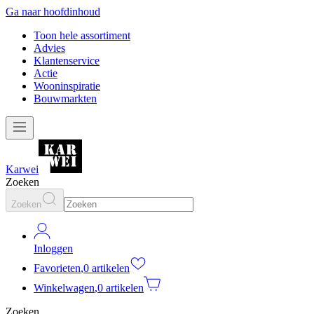
Ga naar hoofdinhoud
Toon hele assortiment
Advies
Klantenservice
Actie
Wooninspiratie
Bouwmarkten
Karwei
Zoeken
Zoeken
Inloggen
Favorieten
,
0 artikelen
Winkelwagen
,
0 artikelen
Zoeken