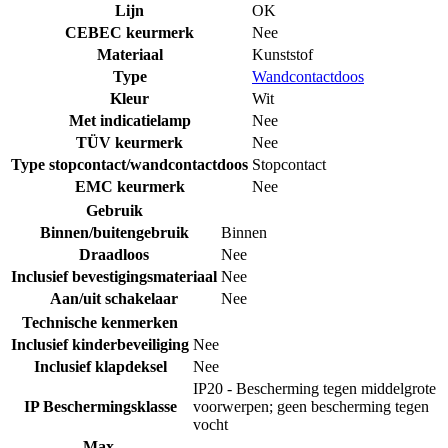
Lijn
OK
CEBEC keurmerk
Nee
Materiaal
Kunststof
Type
Wandcontactdoos
Kleur
Wit
Met indicatielamp
Nee
TÜV keurmerk
Nee
Type stopcontact/wandcontactdoos
Stopcontact
EMC keurmerk
Nee
Gebruik
Binnen/buitengebruik
Binnen
Draadloos
Nee
Inclusief bevestigingsmateriaal
Nee
Aan/uit schakelaar
Nee
Technische kenmerken
Inclusief kinderbeveiliging
Nee
Inclusief klapdeksel
Nee
IP20 - Bescherming tegen middelgrote
IP Beschermingsklasse
voorwerpen; geen bescherming tegen
vocht
Max.