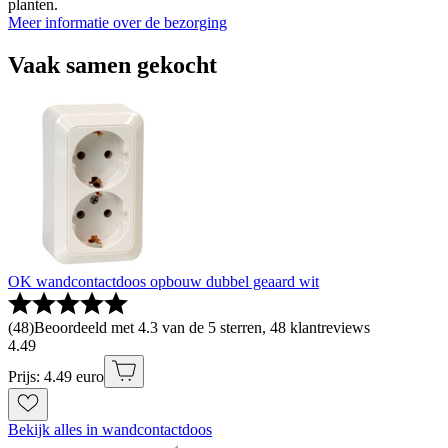
planten.
Meer informatie over de bezorging
Vaak samen gekocht
OK wandcontactdoos opbouw dubbel geaard wit
(
48
)
Beoordeeld met 4.3 van de 5 sterren, 48 klantreviews
4
.
49
Prijs: 4.49 euro
Bekijk alles in wandcontactdoos