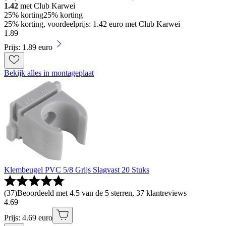
1.42
met Club Karwei
25% korting
25% korting
25% korting, voordeelprijs: 1.42 euro met Club Karwei
1
.
89
Prijs: 1.89 euro
Bekijk alles in montageplaat
Klembeugel PVC 5/8 Grijs Slagvast 20 Stuks
(
37
)
Beoordeeld met 4.5 van de 5 sterren, 37 klantreviews
4
.
69
Prijs: 4.69 euro