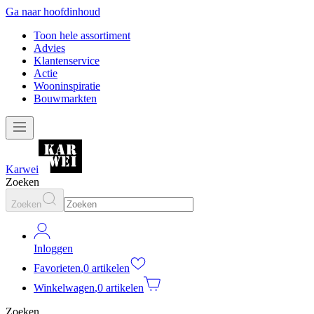
Ga naar hoofdinhoud
Toon hele assortiment
Advies
Klantenservice
Actie
Wooninspiratie
Bouwmarkten
Karwei
Zoeken
Zoeken
Inloggen
Favorieten
,
0 artikelen
Winkelwagen
,
0 artikelen
Zoeken