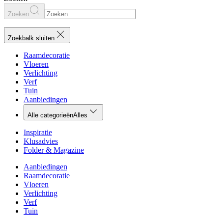
Zoeken
Zoekbalk sluiten
Raamdecoratie
Vloeren
Verlichting
Verf
Tuin
Aanbiedingen
Alle categorieën
Alles
Inspiratie
Klusadvies
Folder & Magazine
Aanbiedingen
Raamdecoratie
Vloeren
Verlichting
Verf
Tuin