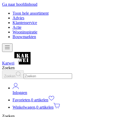
Ga naar hoofdinhoud
Toon hele assortiment
Advies
Klantenservice
Actie
Wooninspiratie
Bouwmarkten
Karwei
Zoeken
Zoeken
Inloggen
Favorieten
,
0 artikelen
Winkelwagen
,
0 artikelen
Zoeken