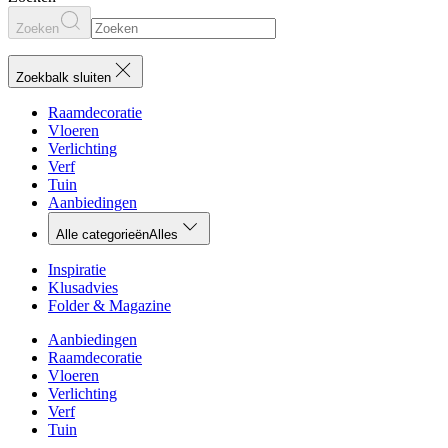
Zoeken
Zoekbalk sluiten
Raamdecoratie
Vloeren
Verlichting
Verf
Tuin
Aanbiedingen
Alle categorieën
Alles
Inspiratie
Klusadvies
Folder & Magazine
Aanbiedingen
Raamdecoratie
Vloeren
Verlichting
Verf
Tuin