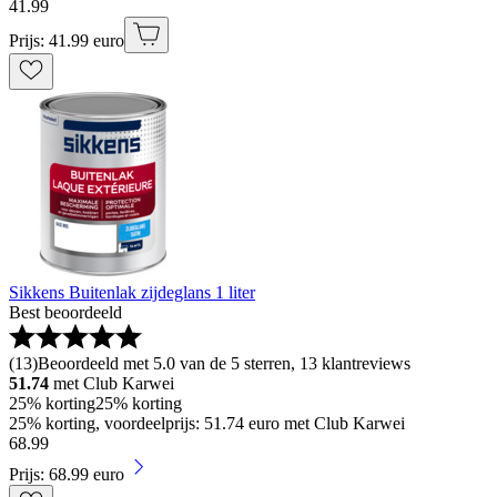
41
.
99
Prijs: 41.99 euro
Sikkens Buitenlak zijdeglans 1 liter
Best beoordeeld
(
13
)
Beoordeeld met 5.0 van de 5 sterren, 13 klantreviews
51.74
met Club Karwei
25% korting
25% korting
25% korting, voordeelprijs: 51.74 euro met Club Karwei
68
.
99
Prijs: 68.99 euro