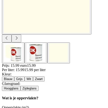
Prijs: 15.99 euro
15
.
99
Per
liter
:
15.99
15.99
per
liter
Kleur
:
Blauw
Grijs
Wit
Zwart
Glansgraad
:
Hoogglans
Zijdeglans
Wat is je oppervlakte?
Oppervlakte (m2)