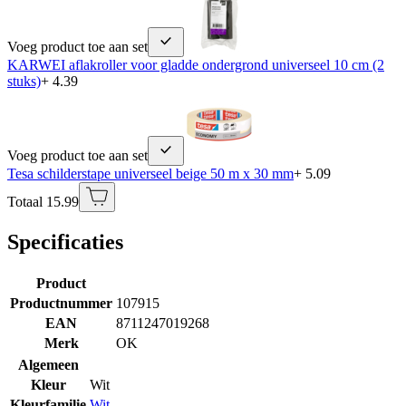
Voeg product toe aan set
KARWEI aflakroller voor gladde ondergrond universeel 10 cm (2
stuks)
+ 4.39
Voeg product toe aan set
Tesa schilderstape universeel beige 50 m x 30 mm
+ 5.09
Totaal 15.99
Specificaties
Product
Productnummer
107915
EAN
8711247019268
Merk
OK
Algemeen
Kleur
Wit
Kleurfamilie
Wit