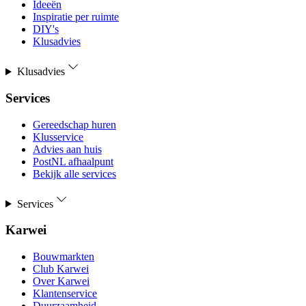
Ideeën
Inspiratie per ruimte
DIY's
Klusadvies
Klusadvies
Services
Gereedschap huren
Klusservice
Advies aan huis
PostNL afhaalpunt
Bekijk alle services
Services
Karwei
Bouwmarkten
Club Karwei
Over Karwei
Klantenservice
Duurzaamheid