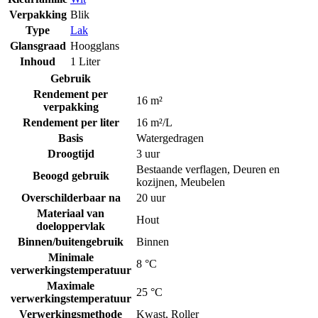
Verpakking
Blik
Type
Lak
Glansgraad
Hoogglans
Inhoud
1 Liter
Gebruik
Rendement per
16 m²
verpakking
Rendement per liter
16 m²/L
Basis
Watergedragen
Droogtijd
3 uur
Bestaande verflagen
,
Deuren en
Beoogd gebruik
kozijnen
,
Meubelen
Overschilderbaar na
20 uur
Materiaal van
Hout
doeloppervlak
Binnen/buitengebruik
Binnen
Minimale
8 °C
verwerkingstemperatuur
Maximale
25 °C
verwerkingstemperatuur
Verwerkingsmethode
Kwast
,
Roller