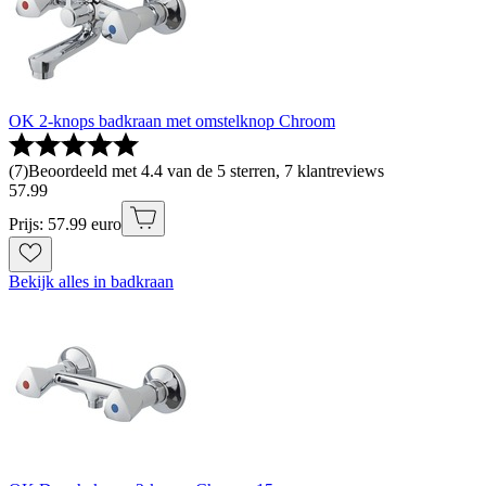
OK 2-knops badkraan met omstelknop Chroom
(
7
)
Beoordeeld met 4.4 van de 5 sterren, 7 klantreviews
57
.
99
Prijs: 57.99 euro
Bekijk alles in badkraan