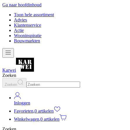
Ga naar hoofdinhoud
Toon hele assortiment
Advies
Klantenservice
Actie
Wooninspiratie
Bouwmarkten
Karwei
Zoeken
Zoeken
Inloggen
Favorieten
,
0 artikelen
Winkelwagen
,
0 artikelen
Zoeken