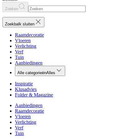
Zoeken
Zoekbalk sluiten
Raamdecoratie
Vloeren
Verlichting
Verf
Tuin
Aanbiedingen
Alle categorieën
Alles
Inspiratie
Klusadvies
Folder & Magazine
Aanbiedingen
Raamdecoratie
Vloeren
Verlichting
Verf
Tuin