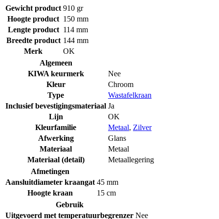
Gewicht product
910 gr
Hoogte product
150 mm
Lengte product
114 mm
Breedte product
144 mm
Merk
OK
Algemeen
KIWA keurmerk
Nee
Kleur
Chroom
Type
Wastafelkraan
Inclusief bevestigingsmateriaal
Ja
Lijn
OK
Kleurfamilie
Metaal
,
Zilver
Afwerking
Glans
Materiaal
Metaal
Materiaal (detail)
Metaallegering
Afmetingen
Aansluitdiameter kraangat
45 mm
Hoogte kraan
15 cm
Gebruik
Uitgevoerd met temperatuurbegrenzer
Nee