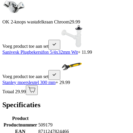
OK 2-knops wastafelkraan Chroom
29.99
Voeg product toe aan set
Sanivesk Plugbekersifon 5/4x32mm Wit
+ 11.99
Voeg product toe aan set
Stanley moersleutel 300 mm
+ 29.99
Totaal 29.99
Specificaties
Product
Productnummer
509179
EAN
8711247824466