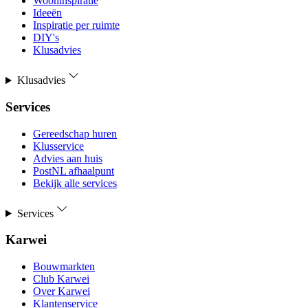
Wooninspiratie
Ideeën
Inspiratie per ruimte
DIY's
Klusadvies
Klusadvies
Services
Gereedschap huren
Klusservice
Advies aan huis
PostNL afhaalpunt
Bekijk alle services
Services
Karwei
Bouwmarkten
Club Karwei
Over Karwei
Klantenservice