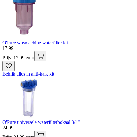
O'Pure wasmachine waterfilter kit
17
.
99
Prijs: 17.99 euro
Bekijk alles in anti-kalk kit
O'Pure universele waterfilterbokaal 3/4"
24
.
99