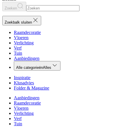
Zoeken
Zoekbalk sluiten
Raamdecoratie
Vloeren
Verlichting
Verf
Tuin
Aanbiedingen
Alle categorieën
Alles
Inspiratie
Klusadvies
Folder & Magazine
Aanbiedingen
Raamdecoratie
Vloeren
Verlichting
Verf
Tuin