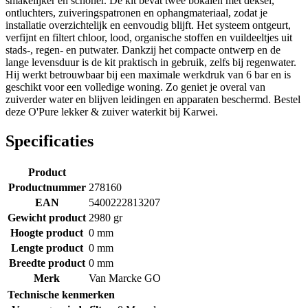
smakelijker en schoner. De kit bevat twee bokalen met deksel,
ontluchters, zuiveringspatronen en ophangmateriaal, zodat je
installatie overzichtelijk en eenvoudig blijft. Het systeem ontgeurt,
verfijnt en filtert chloor, lood, organische stoffen en vuildeeltjes uit
stads-, regen- en putwater. Dankzij het compacte ontwerp en de
lange levensduur is de kit praktisch in gebruik, zelfs bij regenwater.
Hij werkt betrouwbaar bij een maximale werkdruk van 6 bar en is
geschikt voor een volledige woning. Zo geniet je overal van
zuiverder water en blijven leidingen en apparaten beschermd. Bestel
deze O'Pure lekker & zuiver waterkit bij Karwei.
Specificaties
Product
Productnummer
278160
EAN
5400222813207
Gewicht product
2980 gr
Hoogte product
0 mm
Lengte product
0 mm
Breedte product
0 mm
Merk
Van Marcke GO
Technische kenmerken