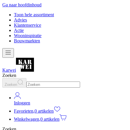
Ga naar hoofdinhoud
Toon hele assortiment
Advies
Klantenservice
Actie
Wooninspiratie
Bouwmarkten
Karwei
Zoeken
Zoeken
Inloggen
Favorieten
,
0 artikelen
Winkelwagen
,
0 artikelen
Zoeken