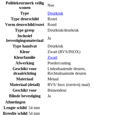
Politiekeurmerk veilig
Nee
wonen
Type
Deurkruk
Type deurschild
Rozet
Vorm deurschild/rozet
Rond
Type greep
Deurkruk/deurkruk
Inclusief
Ja
bevestigingsmateriaal
Type handvat
Deurkruk
Kleur
Zwart (RVS/INOX)
Kleurfamilie
Zwart
Afwerking
Poedercoating
Geschikt voor
Linksdraaiende deuren
,
draairichting
Rechtsdraaiende deuren
Materiaal
Metaal
Materiaal (detail)
RVS/ Inox (roestvrij staal)
Geschikt voor
Binnendeur
Blinde bevestiging
Ja
Afmetingen
Lengte schild
54 mm
Breedte schild
54 mm