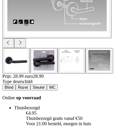
Prijs: 28.99 euro
28
.
99
Type deurschild
:
Blind
Rozet
Sleutel
WC
Online
op voorraad
Thuisbezorgd
€4.95
Thuisbezorgd gratis vanaf €50
Voor 21:00 besteld, morgen in huis