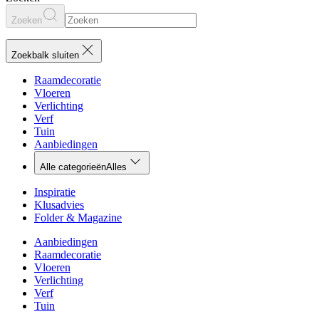
Zoeken
Zoekbalk sluiten
Raamdecoratie
Vloeren
Verlichting
Verf
Tuin
Aanbiedingen
Alle categorieën
Alles
Inspiratie
Klusadvies
Folder & Magazine
Aanbiedingen
Raamdecoratie
Vloeren
Verlichting
Verf
Tuin