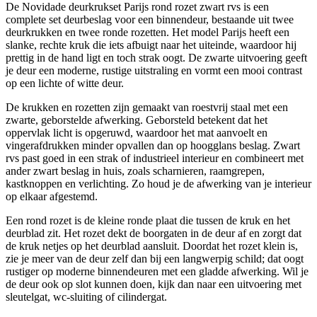
De Novidade deurkrukset Parijs rond rozet zwart rvs is een
complete set deurbeslag voor een binnendeur, bestaande uit twee
deurkrukken en twee ronde rozetten. Het model Parijs heeft een
slanke, rechte kruk die iets afbuigt naar het uiteinde, waardoor hij
prettig in de hand ligt en toch strak oogt. De zwarte uitvoering geeft
je deur een moderne, rustige uitstraling en vormt een mooi contrast
op een lichte of witte deur.
De krukken en rozetten zijn gemaakt van roestvrij staal met een
zwarte, geborstelde afwerking. Geborsteld betekent dat het
oppervlak licht is opgeruwd, waardoor het mat aanvoelt en
vingerafdrukken minder opvallen dan op hoogglans beslag. Zwart
rvs past goed in een strak of industrieel interieur en combineert met
ander zwart beslag in huis, zoals scharnieren, raamgrepen,
kastknoppen en verlichting. Zo houd je de afwerking van je interieur
op elkaar afgestemd.
Een rond rozet is de kleine ronde plaat die tussen de kruk en het
deurblad zit. Het rozet dekt de boorgaten in de deur af en zorgt dat
de kruk netjes op het deurblad aansluit. Doordat het rozet klein is,
zie je meer van de deur zelf dan bij een langwerpig schild; dat oogt
rustiger op moderne binnendeuren met een gladde afwerking. Wil je
de deur ook op slot kunnen doen, kijk dan naar een uitvoering met
sleutelgat, wc-sluiting of cilindergat.