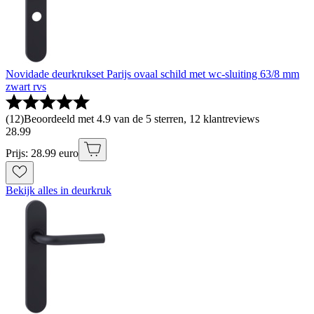
Novidade deurkrukset Parijs ovaal schild met wc-sluiting 63/8 mm
zwart rvs
(
12
)
Beoordeeld met 4.9 van de 5 sterren, 12 klantreviews
28
.
99
Prijs: 28.99 euro
Bekijk alles in deurkruk