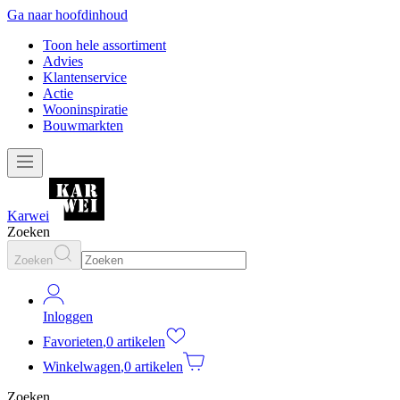
Ga naar hoofdinhoud
Toon hele assortiment
Advies
Klantenservice
Actie
Wooninspiratie
Bouwmarkten
Karwei
Zoeken
Zoeken
Inloggen
Favorieten
,
0 artikelen
Winkelwagen
,
0 artikelen
Zoeken