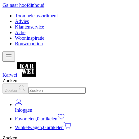
Ga naar hoofdinhoud
Toon hele assortiment
Advies
Klantenservice
Actie
Wooninspiratie
Bouwmarkten
Karwei
Zoeken
Zoeken
Inloggen
Favorieten
,
0 artikelen
Winkelwagen
,
0 artikelen
Zoeken