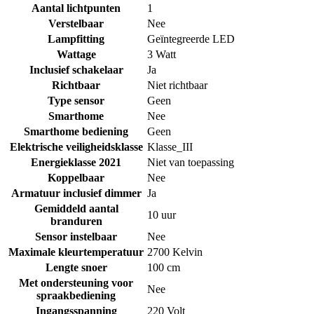
Aantal lichtpunten
1
Verstelbaar
Nee
Lampfitting
Geïntegreerde LED
Wattage
3 Watt
Inclusief schakelaar
Ja
Richtbaar
Niet richtbaar
Type sensor
Geen
Smarthome
Nee
Smarthome bediening
Geen
Elektrische veiligheidsklasse
Klasse_III
Energieklasse 2021
Niet van toepassing
Koppelbaar
Nee
Armatuur inclusief dimmer
Ja
Gemiddeld aantal
10 uur
branduren
Sensor instelbaar
Nee
Maximale kleurtemperatuur
2700 Kelvin
Lengte snoer
100 cm
Met ondersteuning voor
Nee
spraakbediening
Ingangsspanning
220 Volt