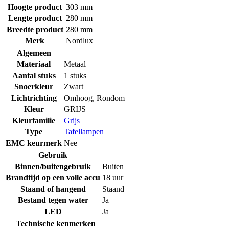
Hoogte product
303 mm
Lengte product
280 mm
Breedte product
280 mm
Merk
Nordlux
Algemeen
Materiaal
Metaal
Aantal stuks
1 stuks
Snoerkleur
Zwart
Lichtrichting
Omhoog
,
Rondom
Kleur
GRIJS
Kleurfamilie
Grijs
Type
Tafellampen
EMC keurmerk
Nee
Gebruik
Binnen/buitengebruik
Buiten
Brandtijd op een volle accu
18 uur
Staand of hangend
Staand
Bestand tegen water
Ja
LED
Ja
Technische kenmerken