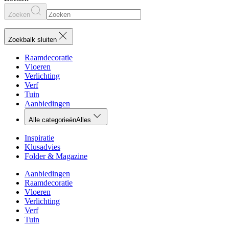
Zoeken
Zoekbalk sluiten
Raamdecoratie
Vloeren
Verlichting
Verf
Tuin
Aanbiedingen
Alle categorieën
Alles
Inspiratie
Klusadvies
Folder & Magazine
Aanbiedingen
Raamdecoratie
Vloeren
Verlichting
Verf
Tuin