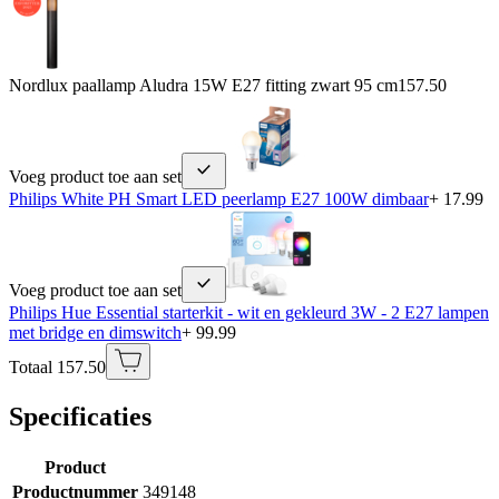
Nordlux paallamp Aludra 15W E27 fitting zwart 95 cm
157.50
Voeg product toe aan set
Philips White PH Smart LED peerlamp E27 100W dimbaar
+ 17.99
Voeg product toe aan set
Philips Hue Essential starterkit - wit en gekleurd 3W - 2 E27 lampen
met bridge en dimswitch
+ 99.99
Totaal 157.50
Specificaties
Product
Productnummer
349148