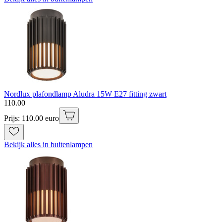
Nordlux plafondlamp Aludra 15W E27 fitting zwart
110
.
00
Prijs: 110.00 euro
Bekijk alles in buitenlampen