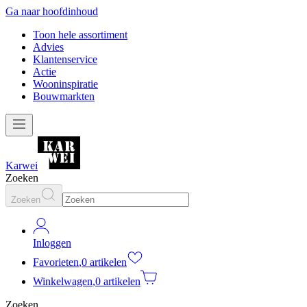
Ga naar hoofdinhoud
Toon hele assortiment
Advies
Klantenservice
Actie
Wooninspiratie
Bouwmarkten
Karwei
Zoeken
Zoeken
Inloggen
Favorieten
,
0 artikelen
Winkelwagen
,
0 artikelen
Zoeken