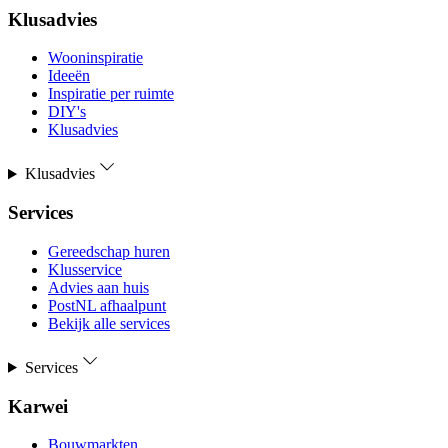
Klusadvies
Wooninspiratie
Ideeën
Inspiratie per ruimte
DIY's
Klusadvies
Klusadvies
Services
Gereedschap huren
Klusservice
Advies aan huis
PostNL afhaalpunt
Bekijk alle services
Services
Karwei
Bouwmarkten