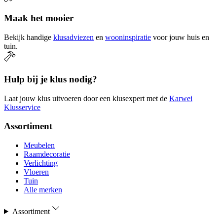
Maak het mooier
Bekijk handige
klusadviezen
en
wooninspiratie
voor jouw huis en
tuin.
Hulp bij je klus nodig?
Laat jouw klus uitvoeren door een klusexpert met de
Karwei
Klusservice
Assortiment
Meubelen
Raamdecoratie
Verlichting
Vloeren
Tuin
Alle merken
Assortiment