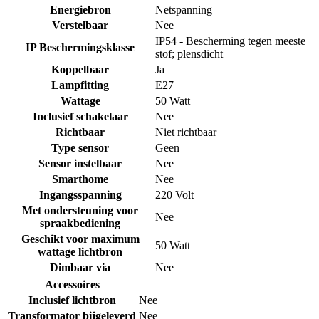
Energiebron
Netspanning
Verstelbaar
Nee
IP54 - Bescherming tegen meeste
IP Beschermingsklasse
stof; plensdicht
Koppelbaar
Ja
Lampfitting
E27
Wattage
50 Watt
Inclusief schakelaar
Nee
Richtbaar
Niet richtbaar
Type sensor
Geen
Sensor instelbaar
Nee
Smarthome
Nee
Ingangsspanning
220 Volt
Met ondersteuning voor
Nee
spraakbediening
Geschikt voor maximum
50 Watt
wattage lichtbron
Dimbaar via
Nee
Accessoires
Inclusief lichtbron
Nee
Transformator bijgeleverd
Nee