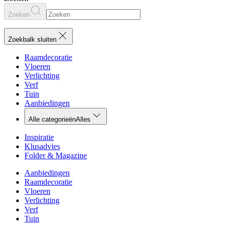
Zoeken
Zoekbalk sluiten
Raamdecoratie
Vloeren
Verlichting
Verf
Tuin
Aanbiedingen
Alle categorieën
Alles
Inspiratie
Klusadvies
Folder & Magazine
Aanbiedingen
Raamdecoratie
Vloeren
Verlichting
Verf
Tuin