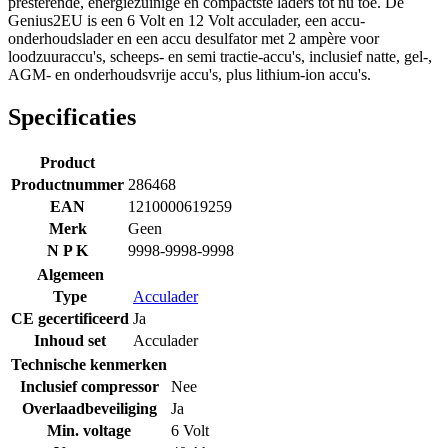
presterende, energiezuinige en compactste laders tot nu toe. De
Genius2EU is een 6 Volt en 12 Volt acculader, een accu-
onderhoudslader en een accu desulfator met 2 ampère voor
loodzuuraccu's, scheeps- en semi tractie-accu's, inclusief natte, gel-,
AGM- en onderhoudsvrije accu's, plus lithium-ion accu's.
Specificaties
Product
Productnummer
286468
EAN
1210000619259
Merk
Geen
N P K
9998-9998-9998
Algemeen
Type
Acculader
CE gecertificeerd
Ja
Inhoud set
Acculader
Technische kenmerken
Inclusief compressor
Nee
Overlaadbeveiliging
Ja
Min. voltage
6 Volt