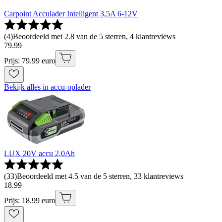
Carpoint Acculader Intelligent 3,5A 6-12V
(
4
)
Beoordeeld met 2.8 van de 5 sterren, 4 klantreviews
79
.
99
Prijs: 79.99 euro
Bekijk alles in accu-oplader
LUX 20V accu 2,0Ah
(
33
)
Beoordeeld met 4.5 van de 5 sterren, 33 klantreviews
18
.
99
Prijs: 18.99 euro