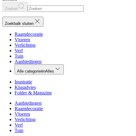
Zoeken
Zoekbalk sluiten
Raamdecoratie
Vloeren
Verlichting
Verf
Tuin
Aanbiedingen
Alle categorieën
Alles
Inspiratie
Klusadvies
Folder & Magazine
Aanbiedingen
Raamdecoratie
Vloeren
Verlichting
Verf
Tuin