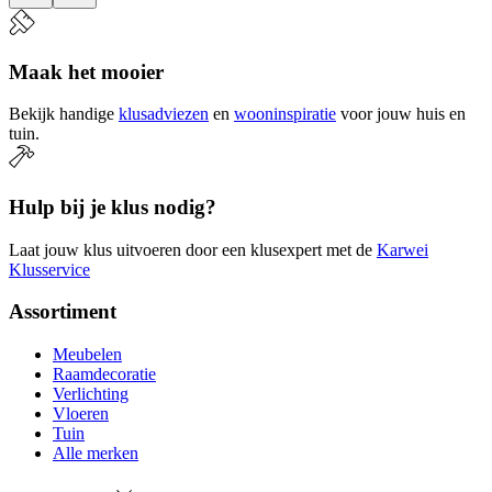
Maak het mooier
Bekijk handige
klusadviezen
en
wooninspiratie
voor jouw huis en
tuin.
Hulp bij je klus nodig?
Laat jouw klus uitvoeren door een klusexpert met de
Karwei
Klusservice
Assortiment
Meubelen
Raamdecoratie
Verlichting
Vloeren
Tuin
Alle merken