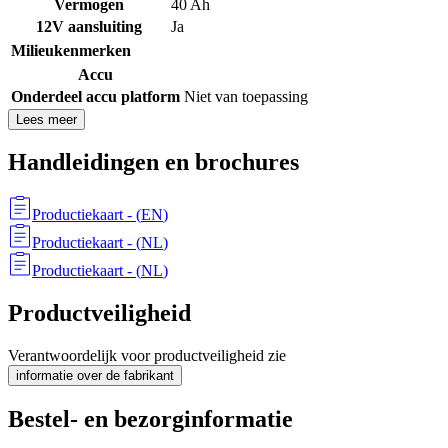
Vermogen
40 Ah
12V aansluiting
Ja
Milieukenmerken
Accu
Onderdeel accu platform
Niet van toepassing
Lees meer
Handleidingen en brochures
Productiekaart
- (
EN
)
Productiekaart
- (
NL
)
Productiekaart
- (
NL
)
Productveiligheid
Verantwoordelijk voor productveiligheid zie
informatie over de fabrikant
Bestel- en bezorginformatie