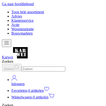
Ga naar hoofdinhoud
Toon hele assortiment
Advies
Klantenservice
Actie
Wooninspiratie
Bouwmarkten
Karwei
Zoeken
Zoeken
Inloggen
Favorieten
,
0 artikelen
Winkelwagen
,
0 artikelen
Zoeken