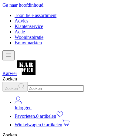
Ga naar hoofdinhoud
Toon hele assortiment
Advies
Klantenservice
Actie
Wooninspiratie
Bouwmarkten
Karwei
Zoeken
Zoeken
Inloggen
Favorieten
,
0 artikelen
Winkelwagen
,
0 artikelen
Zoeken