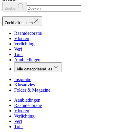
Zoeken
Zoekbalk sluiten
Raamdecoratie
Vloeren
Verlichting
Verf
Tuin
Aanbiedingen
Alle categorieën
Alles
Inspiratie
Klusadvies
Folder & Magazine
Aanbiedingen
Raamdecoratie
Vloeren
Verlichting
Verf
Tuin