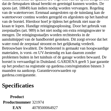
dat de fietsspaken ideaal bereikt en gereinigd kunnen worden. De
spons (art. 18849) kan indien nodig worden vervangen. Regeling
van de watertoevoer. Eenmaal aangesloten op de tuinslang kan de
watertoevoer continu worden geregeld en afgesloten op het handvat
van de borstel. Hierdoor hoef je tijdens het gebruik niet naar de
kraan te lopen. Handige reinigingsoplossing. Door het gebruik van
zeepstaafjes (art. 989) is het niet nodig om extra reinigingswater te
mengen. De reinigingsstaafjes worden rechtstreeks in de
aansluitnippel van de handborstel gestoken. Dit zorgt ervoor dat het
water rond de zeepstaaf stroomt en het gelijkmatig verdeelt.
Betrouwbare kwaliteit. De fietsborstel is gemaakt van hoogwaardige
materialen, is vorst- en UV-bestendig en kan daarom zonder
problemen buiten in het tuinhuis of de garage worden bewaard. De
borstel is vervaardigd in Duitsland. GARDENA geeft 5 jaar garantie
op het product na registratie op gardena.com/registration binnen 3
maanden na aankoop. Garantievoorwaarden op
gardena.com/garantie.
Specificaties
Product
Productnummer
321974
EAN
4078500064927