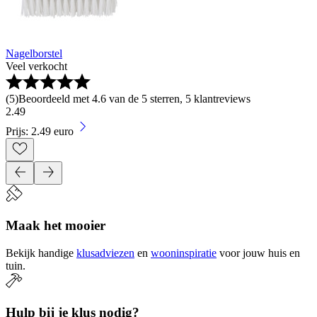
Nagelborstel
Veel verkocht
(
5
)
Beoordeeld met 4.6 van de 5 sterren, 5 klantreviews
2
.
49
Prijs: 2.49 euro
Maak het mooier
Bekijk handige
klusadviezen
en
wooninspiratie
voor jouw huis en
tuin.
Hulp bij je klus nodig?