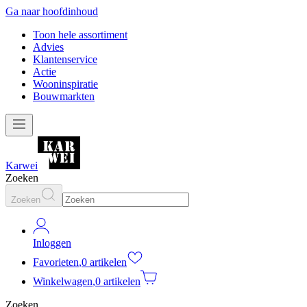
Ga naar hoofdinhoud
Toon hele assortiment
Advies
Klantenservice
Actie
Wooninspiratie
Bouwmarkten
Karwei
Zoeken
Zoeken
Inloggen
Favorieten
,
0 artikelen
Winkelwagen
,
0 artikelen
Zoeken