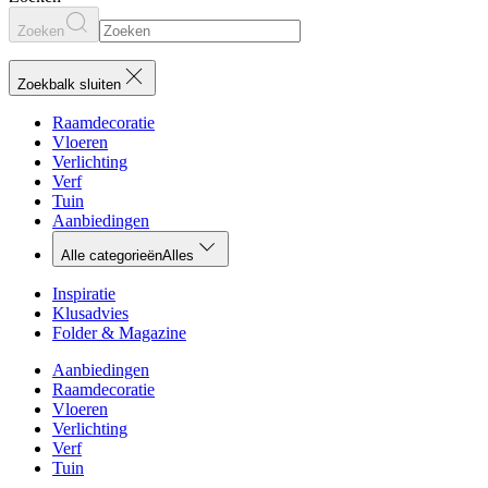
Zoeken
Zoekbalk sluiten
Raamdecoratie
Vloeren
Verlichting
Verf
Tuin
Aanbiedingen
Alle categorieën
Alles
Inspiratie
Klusadvies
Folder & Magazine
Aanbiedingen
Raamdecoratie
Vloeren
Verlichting
Verf
Tuin