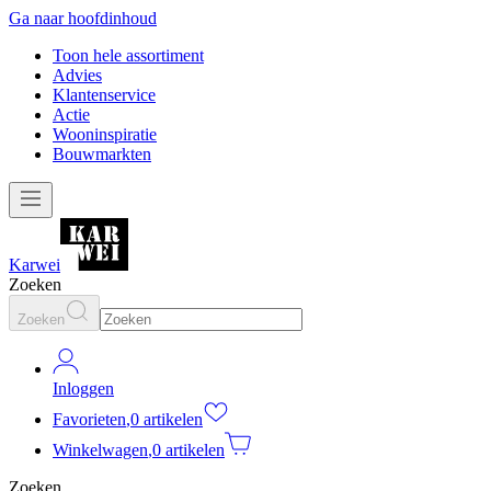
Ga naar hoofdinhoud
Toon hele assortiment
Advies
Klantenservice
Actie
Wooninspiratie
Bouwmarkten
Karwei
Zoeken
Zoeken
Inloggen
Favorieten
,
0 artikelen
Winkelwagen
,
0 artikelen
Zoeken