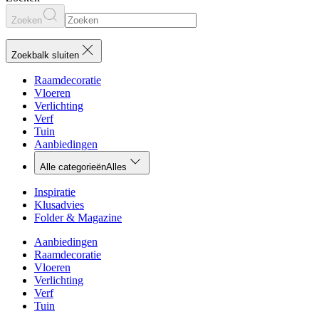
Zoeken
Zoekbalk sluiten
Raamdecoratie
Vloeren
Verlichting
Verf
Tuin
Aanbiedingen
Alle categorieën
Alles
Inspiratie
Klusadvies
Folder & Magazine
Aanbiedingen
Raamdecoratie
Vloeren
Verlichting
Verf
Tuin