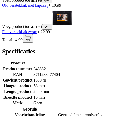
Voeg product toe aan set
OK verstekbak met kapzaag
+ 10.99
Voeg product toe aan set
Plintverstekbak zwart
+ 22.99
Totaal 14.99
Specificaties
Product
Productnummer
243882
EAN
8711283477404
Gewicht product
1530 gr
Hoogte product
58 mm
Lengte product
2440 mm
Breedte product
15 mm
Merk
Geen
Gebruik
Voorbehandeling
Gegrond / met grondverflaag