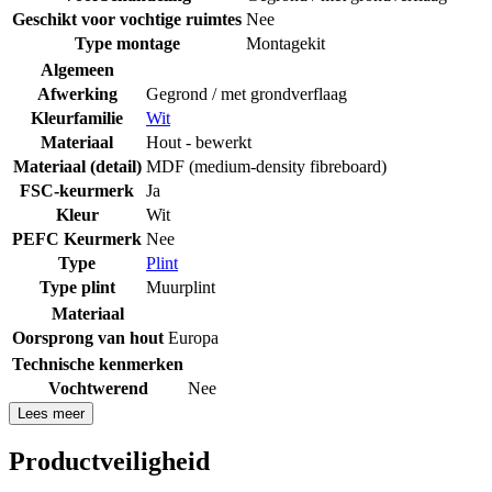
Geschikt voor vochtige ruimtes
Nee
Type montage
Montagekit
Algemeen
Afwerking
Gegrond / met grondverflaag
Kleurfamilie
Wit
Materiaal
Hout - bewerkt
Materiaal (detail)
MDF (medium-density fibreboard)
FSC-keurmerk
Ja
Kleur
Wit
PEFC Keurmerk
Nee
Type
Plint
Type plint
Muurplint
Materiaal
Oorsprong van hout
Europa
Technische kenmerken
Vochtwerend
Nee
Lees meer
Productveiligheid