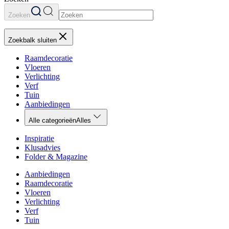
Zoeken
Zoekbalk sluiten
Raamdecoratie
Vloeren
Verlichting
Verf
Tuin
Aanbiedingen
Alle categorieën
Alles
Inspiratie
Klusadvies
Folder & Magazine
Aanbiedingen
Raamdecoratie
Vloeren
Verlichting
Verf
Tuin