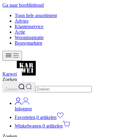
Ga naar hoofdinhoud
Toon hele assortiment
Advies
Klantenservice
Actie
Wooninspiratie
Bouwmarkten
Karwei
Zoeken
Zoeken
Inloggen
Favorieten
,
0 artikelen
Winkelwagen
,
0 artikelen
Zoeken