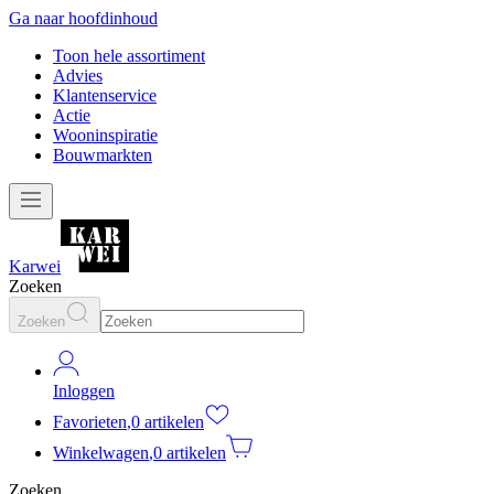
Ga naar hoofdinhoud
Toon hele assortiment
Advies
Klantenservice
Actie
Wooninspiratie
Bouwmarkten
Karwei
Zoeken
Zoeken
Inloggen
Favorieten
,
0 artikelen
Winkelwagen
,
0 artikelen
Zoeken