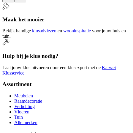
Maak het mooier
Bekijk handige
klusadviezen
en
wooninspiratie
voor jouw huis en
tuin.
Hulp bij je klus nodig?
Laat jouw klus uitvoeren door een klusexpert met de
Karwei
Klusservice
Assortiment
Meubelen
Raamdecoratie
Verlichting
Vloeren
Tuin
Alle merken