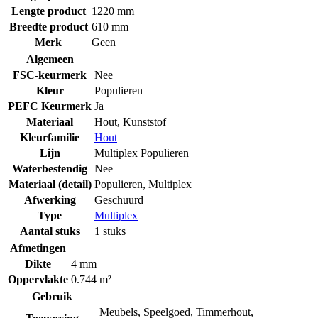
Lengte product
1220 mm
Breedte product
610 mm
Merk
Geen
Algemeen
FSC-keurmerk
Nee
Kleur
Populieren
PEFC Keurmerk
Ja
Materiaal
Hout
,
Kunststof
Kleurfamilie
Hout
Lijn
Multiplex Populieren
Waterbestendig
Nee
Materiaal (detail)
Populieren
,
Multiplex
Afwerking
Geschuurd
Type
Multiplex
Aantal stuks
1 stuks
Afmetingen
Dikte
4 mm
Oppervlakte
0.744 m²
Gebruik
Meubels
,
Speelgoed
,
Timmerhout
,