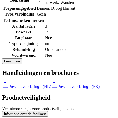
Toepassing
Timmerwerk
,
Wanden
Toepassingsgebied
Binnen
,
Droog klimaat
Type verbinding
Geen
Technische kenmerken
Aantal lagen
3
Bewerkt
Ja
Buigbaar
Nee
Type verlijming
null
Behandeling
Onbehandeld
Vochtwerend
Nee
Lees meer
Handleidingen en brochures
Prestatieverklaring
- (
NL
)
Prestatieverklaring
- (
FR
)
Productveiligheid
Verantwoordelijk voor productveiligheid zie
informatie over de fabrikant