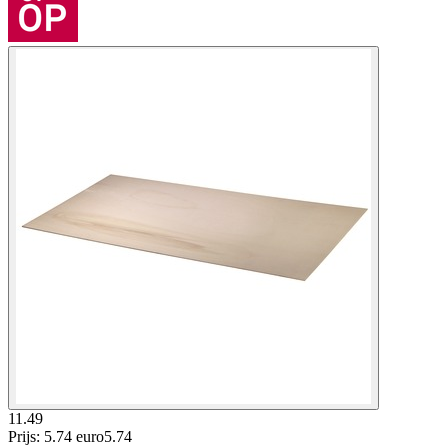
11.49
Prijs: 5.74 euro
5
.
74