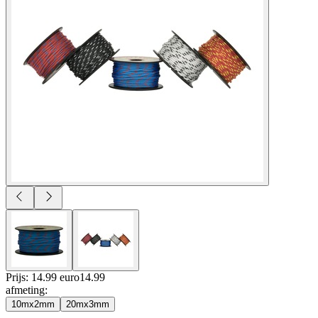
Prijs: 14.99 euro
14
.
99
afmeting
:
10mx2mm
20mx3mm