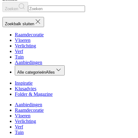
Zoeken
Zoekbalk sluiten
Raamdecoratie
Vloeren
Verlichting
Verf
Tuin
Aanbiedingen
Alle categorieën
Alles
Inspiratie
Klusadvies
Folder & Magazine
Aanbiedingen
Raamdecoratie
Vloeren
Verlichting
Verf
Tuin