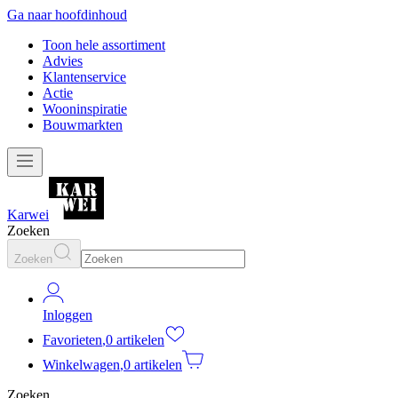
Ga naar hoofdinhoud
Toon hele assortiment
Advies
Klantenservice
Actie
Wooninspiratie
Bouwmarkten
Karwei
Zoeken
Zoeken
Inloggen
Favorieten
,
0 artikelen
Winkelwagen
,
0 artikelen
Zoeken