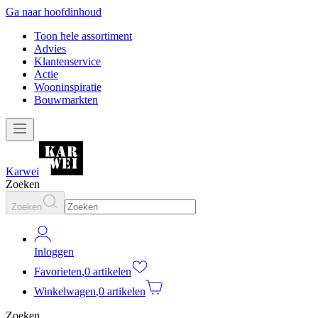
Ga naar hoofdinhoud
Toon hele assortiment
Advies
Klantenservice
Actie
Wooninspiratie
Bouwmarkten
Karwei
Zoeken
Zoeken
Inloggen
Favorieten
,
0 artikelen
Winkelwagen
,
0 artikelen
Zoeken