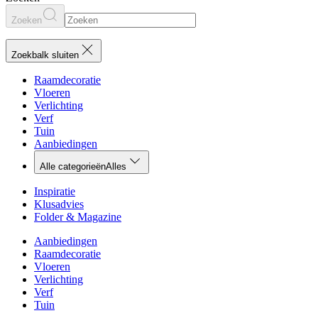
Zoeken
Zoekbalk sluiten
Raamdecoratie
Vloeren
Verlichting
Verf
Tuin
Aanbiedingen
Alle categorieën
Alles
Inspiratie
Klusadvies
Folder & Magazine
Aanbiedingen
Raamdecoratie
Vloeren
Verlichting
Verf
Tuin