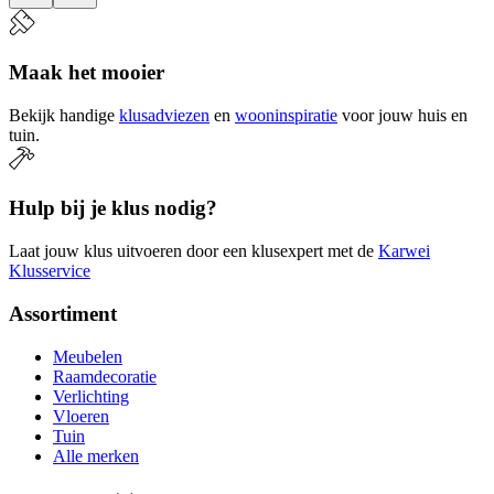
Maak het mooier
Bekijk handige
klusadviezen
en
wooninspiratie
voor jouw huis en
tuin.
Hulp bij je klus nodig?
Laat jouw klus uitvoeren door een klusexpert met de
Karwei
Klusservice
Assortiment
Meubelen
Raamdecoratie
Verlichting
Vloeren
Tuin
Alle merken