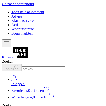
Ga naar hoofdinhoud
Toon hele assortiment
Advies
Klantenservice
Actie
Wooninspiratie
Bouwmarkten
Karwei
Zoeken
Zoeken
Inloggen
Favorieten
,
0 artikelen
Winkelwagen
,
0 artikelen
Zoeken