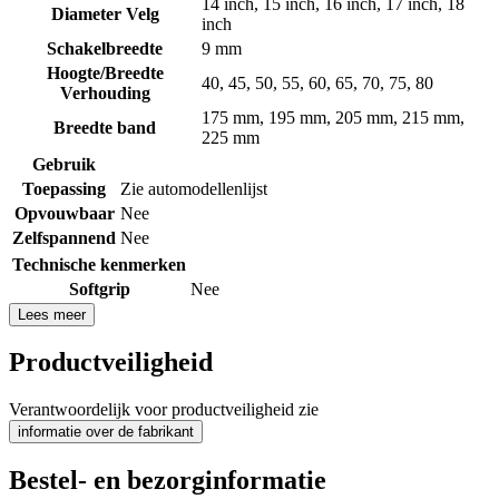
14 inch
,
15 inch
,
16 inch
,
17 inch
,
18
Diameter Velg
inch
Schakelbreedte
9 mm
Hoogte/Breedte
40
,
45
,
50
,
55
,
60
,
65
,
70
,
75
,
80
Verhouding
175 mm
,
195 mm
,
205 mm
,
215 mm
,
Breedte band
225 mm
Gebruik
Toepassing
Zie automodellenlijst
Opvouwbaar
Nee
Zelfspannend
Nee
Technische kenmerken
Softgrip
Nee
Lees meer
Productveiligheid
Verantwoordelijk voor productveiligheid zie
informatie over de fabrikant
Bestel- en bezorginformatie