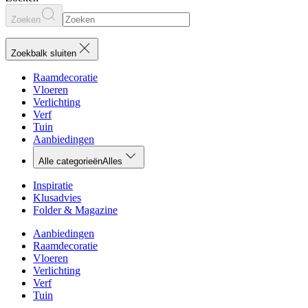
Zoeken
Zoekbalk sluiten
Raamdecoratie
Vloeren
Verlichting
Verf
Tuin
Aanbiedingen
Alle categorieën
Alles
Inspiratie
Klusadvies
Folder & Magazine
Aanbiedingen
Raamdecoratie
Vloeren
Verlichting
Verf
Tuin