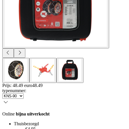
Prijs: 48.49 euro
48
.
49
typenummer
:
Online
bijna uitverkocht
Thuisbezorgd
€4.95