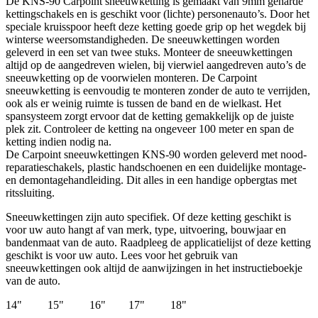
De KNS-90 Carpoint sneeuwketting is gemaakt van 9mm geharde
kettingschakels en is geschikt voor (lichte) personenauto’s. Door het
speciale kruisspoor heeft deze ketting goede grip op het wegdek bij
winterse weersomstandigheden. De sneeuwkettingen worden
geleverd in een set van twee stuks. Monteer de sneeuwkettingen
altijd op de aangedreven wielen, bij vierwiel aangedreven auto’s de
sneeuwketting op de voorwielen monteren. De Carpoint
sneeuwketting is eenvoudig te monteren zonder de auto te verrijden,
ook als er weinig ruimte is tussen de band en de wielkast. Het
spansysteem zorgt ervoor dat de ketting gemakkelijk op de juiste
plek zit. Controleer de ketting na ongeveer 100 meter en span de
ketting indien nodig na.
De Carpoint sneeuwkettingen KNS-90 worden geleverd met nood-
reparatieschakels, plastic handschoenen en een duidelijke montage-
en demontagehandleiding. Dit alles in een handige opbergtas met
ritssluiting.
Sneeuwkettingen zijn auto specifiek. Of deze ketting geschikt is
voor uw auto hangt af van merk, type, uitvoering, bouwjaar en
bandenmaat van de auto. Raadpleeg de applicatielijst of deze ketting
geschikt is voor uw auto. Lees voor het gebruik van
sneeuwkettingen ook altijd de aanwijzingen in het instructieboekje
van de auto.
14" 15" 16" 17" 18"