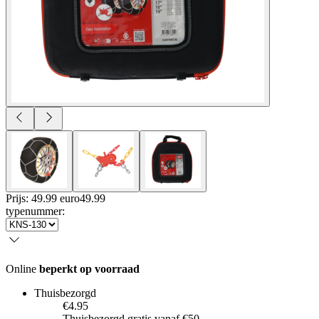
Prijs: 49.99 euro
49
.
99
typenummer
:
Online
beperkt op voorraad
Thuisbezorgd
€4.95
Thuisbezorgd gratis vanaf €50