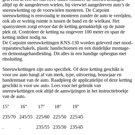
altijd op de aangedreven wielen, bij vierwiel aangedreven auto’s de
sneeuwketting op de voorwielen monteren. De Carpoint
sneeuwketting is eenvoudig te monteren zonder de auto te verrijden,
ook als er weinig ruimte is tussen de band en de wielkast. Het
spansysteem zorgt ervoor dat de ketting gemakkelijk op de juiste
plek zit. Controleer de ketting na ongeveer 100 meter en span de
ketting indien nodig na.
De Carpoint sneeuwkettingen KNS-130 worden geleverd met nood-
reparatieschakels, plastic handschoenen en een duidelijke montage-
en demontagehandleiding. Dit alles in een handige opbergtas met
ritssluiting.
Sneeuwkettingen zijn auto specifiek. Of deze ketting geschikt is
voor uw auto hangt af van merk, type, uitvoering, bouwjaar en
bandenmaat van de auto. Raadpleeg de applicatielijst of deze ketting
geschikt is voor uw auto. Lees voor het gebruik van
sneeuwkettingen ook altijd de aanwijzingen in het instructieboekje
van de auto.
15" 16" 17" 18" 19"
235/70 245/55 225/60 225/50 225/45
. . 235/55 235/50 235/45