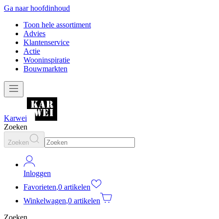
Ga naar hoofdinhoud
Toon hele assortiment
Advies
Klantenservice
Actie
Wooninspiratie
Bouwmarkten
Karwei
Zoeken
Zoeken
Inloggen
Favorieten
,
0 artikelen
Winkelwagen
,
0 artikelen
Zoeken