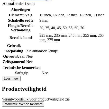
Aantal stuks
1 stuks
Afmetingen
Diameter Velg
15 inch
,
16 inch
,
17 inch
,
18 inch
,
19 inch
Schakelbreedte
9 mm
Hoogte/Breedte
30
,
35
,
40
,
45
,
50
,
55
,
60
,
70
Verhouding
225 mm
,
235 mm
,
245 mm
,
255 mm
,
265
Breedte band
mm
,
275 mm
Gebruik
Toepassing
Zie automodellenlijst
Opvouwbaar
Nee
Zelfspannend
Nee
Technische kenmerken
Softgrip
Nee
Lees meer
Productveiligheid
Verantwoordelijk voor productveiligheid zie
informatie over de fabrikant