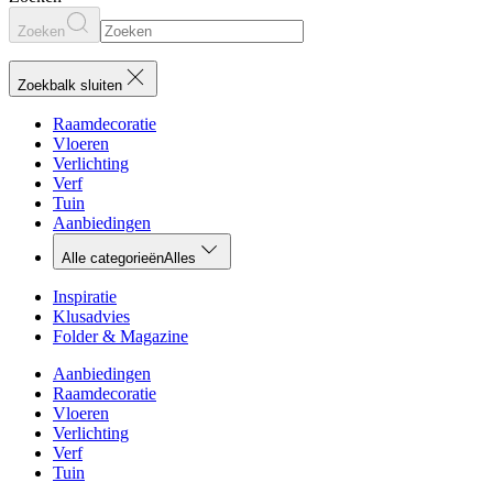
Zoeken
Zoekbalk sluiten
Raamdecoratie
Vloeren
Verlichting
Verf
Tuin
Aanbiedingen
Alle categorieën
Alles
Inspiratie
Klusadvies
Folder & Magazine
Aanbiedingen
Raamdecoratie
Vloeren
Verlichting
Verf
Tuin