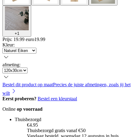
+
1
Prijs: 19.99 euro
19
.
99
Kleur
:
afmeting
:
Bestel dit product op maat
Precies de juiste afmetingen, zoals jij het
wilt
Eerst proberen?
Bestel een kleurstaal
Online
op voorraad
Thuisbezorgd
€4.95
Thuisbezorgd gratis vanaf €50
Vandaag besteld, woensdag 12 augustus in huis