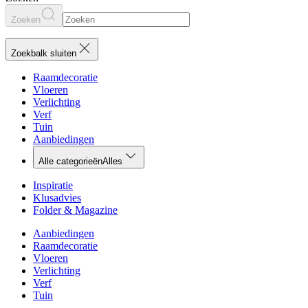
Zoeken
Zoekbalk sluiten
Raamdecoratie
Vloeren
Verlichting
Verf
Tuin
Aanbiedingen
Alle categorieën
Alles
Inspiratie
Klusadvies
Folder & Magazine
Aanbiedingen
Raamdecoratie
Vloeren
Verlichting
Verf
Tuin