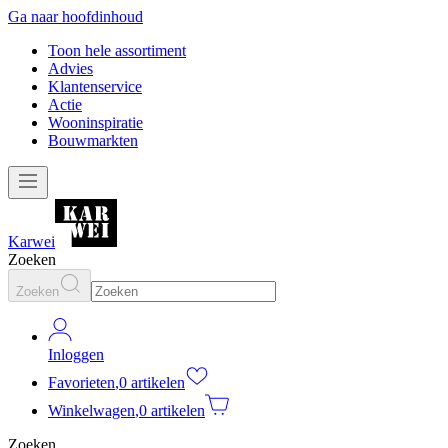
Ga naar hoofdinhoud
Toon hele assortiment
Advies
Klantenservice
Actie
Wooninspiratie
Bouwmarkten
Karwei
Zoeken
Zoeken
Inloggen
Favorieten
,
0 artikelen
Winkelwagen
,
0 artikelen
Zoeken