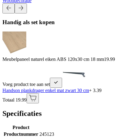
Woondecoratie
Handig als set kopen
Meubelpaneel naturel eiken ABS 120x30 cm 18 mm
19.99
Voeg product toe aan set
Handson plankdrager enkel mat zwart 30 cm
+ 3.39
Totaal 19.99
Specificaties
Product
Productnummer
245123