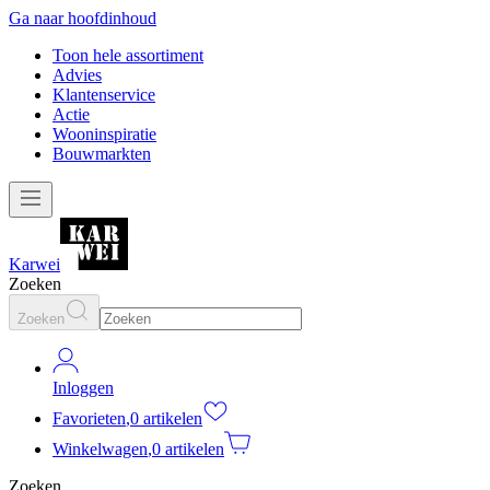
Ga naar hoofdinhoud
Toon hele assortiment
Advies
Klantenservice
Actie
Wooninspiratie
Bouwmarkten
Karwei
Zoeken
Zoeken
Inloggen
Favorieten
,
0 artikelen
Winkelwagen
,
0 artikelen
Zoeken