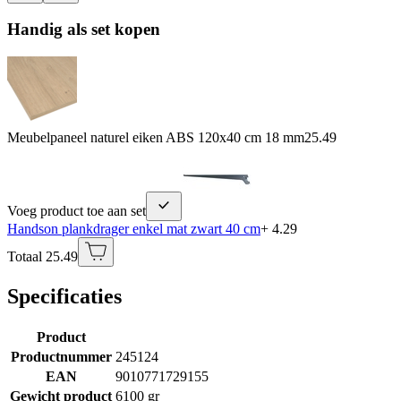
Handig als set kopen
Meubelpaneel naturel eiken ABS 120x40 cm 18 mm
25.49
Voeg product toe aan set
Handson plankdrager enkel mat zwart 40 cm
+ 4.29
Totaal 25.49
Specificaties
Product
Productnummer
245124
EAN
9010771729155
Gewicht product
6100 gr