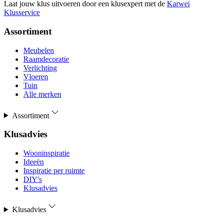
Laat jouw klus uitvoeren door een klusexpert met de
Karwei
Klusservice
Assortiment
Meubelen
Raamdecoratie
Verlichting
Vloeren
Tuin
Alle merken
Assortiment
Klusadvies
Wooninspiratie
Ideeën
Inspiratie per ruimte
DIY's
Klusadvies
Klusadvies