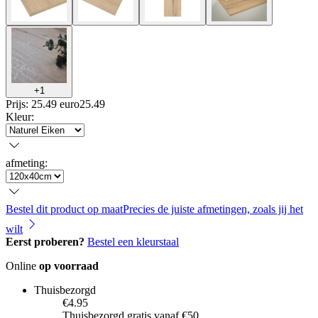
+
1
Prijs: 25.49 euro
25
.
49
Kleur
:
afmeting
:
Bestel dit product op maat
Precies de juiste afmetingen, zoals jij het
wilt
Eerst proberen?
Bestel een kleurstaal
Online
op voorraad
Thuisbezorgd
€4.95
Thuisbezorgd gratis vanaf €50