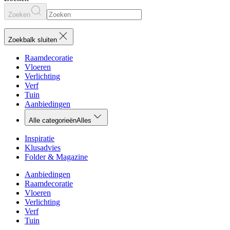
Zoeken
Zoekbalk sluiten
Raamdecoratie
Vloeren
Verlichting
Verf
Tuin
Aanbiedingen
Alle categorieën
Alles
Inspiratie
Klusadvies
Folder & Magazine
Aanbiedingen
Raamdecoratie
Vloeren
Verlichting
Verf
Tuin