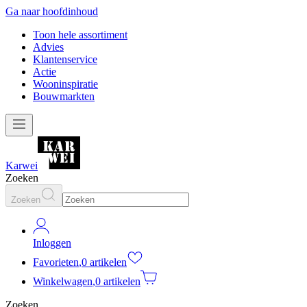
Ga naar hoofdinhoud
Toon hele assortiment
Advies
Klantenservice
Actie
Wooninspiratie
Bouwmarkten
Karwei
Zoeken
Zoeken
Inloggen
Favorieten
,
0 artikelen
Winkelwagen
,
0 artikelen
Zoeken