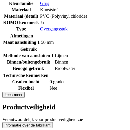
Kleurfamilie
Grijs
Materiaal
Kunststof
Materiaal (detail)
PVC (Polyvinyl chloride)
KOMO keurmerk
Ja
Type
Overgangsstuk
Afmetingen
Maat aansluiting 1
50 mm
Gebruik
Methode van aansluiten 1
Lijmen
Binnen/buitengebruik
Binnen
Beoogd gebruik
Rioolwater
Technische kenmerken
Graden bocht
0 graden
Flexibel
Nee
Lees meer
Productveiligheid
Verantwoordelijk voor productveiligheid zie
informatie over de fabrikant