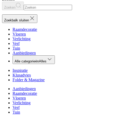
Zoeken
Zoekbalk sluiten
Raamdecoratie
Vloeren
Verlichting
Verf
Tuin
Aanbiedingen
Alle categorieën
Alles
Inspiratie
Klusadvies
Folder & Magazine
Aanbiedingen
Raamdecoratie
Vloeren
Verlichting
Verf
Tuin