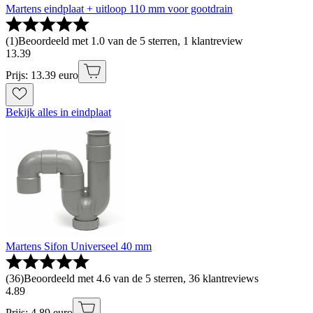
Martens eindplaat + uitloop 110 mm voor gootdrain
(
1
)
Beoordeeld met 1.0 van de 5 sterren, 1 klantreview
13
.
39
Prijs: 13.39 euro
Bekijk alles in eindplaat
Martens Sifon Universeel 40 mm
(
36
)
Beoordeeld met 4.6 van de 5 sterren, 36 klantreviews
4
.
89
Prijs: 4.89 euro