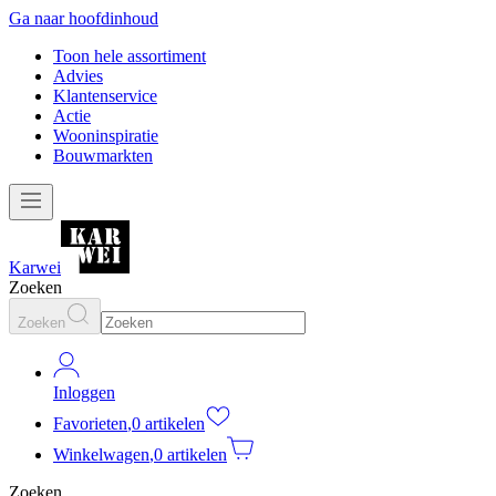
Ga naar hoofdinhoud
Toon hele assortiment
Advies
Klantenservice
Actie
Wooninspiratie
Bouwmarkten
Karwei
Zoeken
Zoeken
Inloggen
Favorieten
,
0 artikelen
Winkelwagen
,
0 artikelen
Zoeken