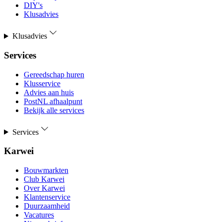
DIY's
Klusadvies
Klusadvies
Services
Gereedschap huren
Klusservice
Advies aan huis
PostNL afhaalpunt
Bekijk alle services
Services
Karwei
Bouwmarkten
Club Karwei
Over Karwei
Klantenservice
Duurzaamheid
Vacatures