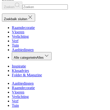
Zoeken
Zoekbalk sluiten
Raamdecoratie
Vloeren
Verlichting
Verf
Tuin
Aanbiedingen
Alle categorieën
Alles
Inspiratie
Klusadvies
Folder & Magazine
Aanbiedingen
Raamdecoratie
Vloeren
Verlichting
Verf
Tuin