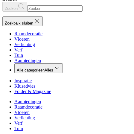
Zoeken
Zoekbalk sluiten
Raamdecoratie
Vloeren
Verlichting
Verf
Tuin
Aanbiedingen
Alle categorieën
Alles
Inspiratie
Klusadvies
Folder & Magazine
Aanbiedingen
Raamdecoratie
Vloeren
Verlichting
Verf
Tuin