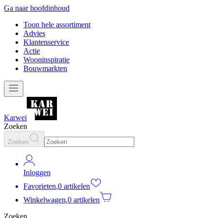
Ga naar hoofdinhoud
Toon hele assortiment
Advies
Klantenservice
Actie
Wooninspiratie
Bouwmarkten
Karwei
Zoeken
Zoeken
Inloggen
Favorieten
,
0 artikelen
Winkelwagen
,
0 artikelen
Zoeken