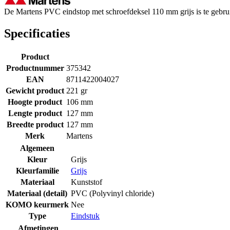
De Martens PVC eindstop met schroefdeksel 110 mm grijs is te gebrui
Specificaties
Product
Productnummer
375342
EAN
8711422004027
Gewicht product
221 gr
Hoogte product
106 mm
Lengte product
127 mm
Breedte product
127 mm
Merk
Martens
Algemeen
Kleur
Grijs
Kleurfamilie
Grijs
Materiaal
Kunststof
Materiaal (detail)
PVC (Polyvinyl chloride)
KOMO keurmerk
Nee
Type
Eindstuk
Afmetingen