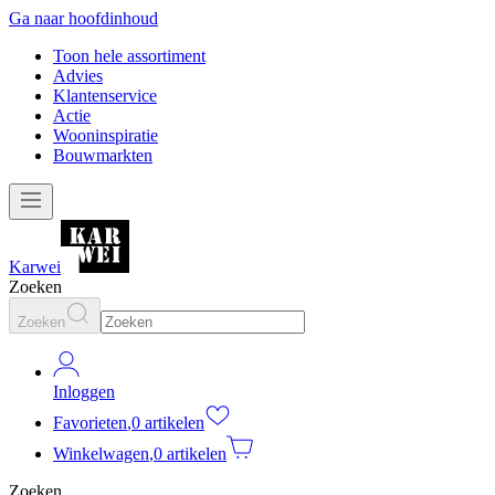
Ga naar hoofdinhoud
Toon hele assortiment
Advies
Klantenservice
Actie
Wooninspiratie
Bouwmarkten
Karwei
Zoeken
Zoeken
Inloggen
Favorieten
,
0 artikelen
Winkelwagen
,
0 artikelen
Zoeken