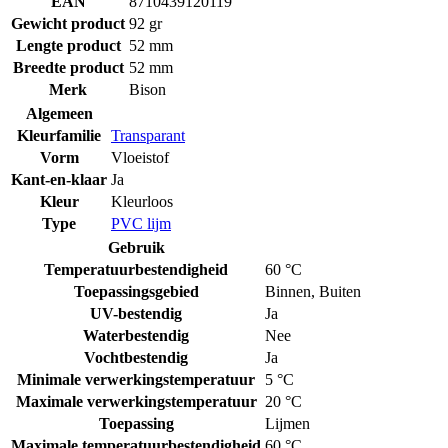
EAN
8710439120119
Gewicht product
92 gr
Lengte product
52 mm
Breedte product
52 mm
Merk
Bison
Algemeen
Kleurfamilie
Transparant
Vorm
Vloeistof
Kant-en-klaar
Ja
Kleur
Kleurloos
Type
PVC lijm
Gebruik
Temperatuurbestendigheid
60 °C
Toepassingsgebied
Binnen
,
Buiten
UV-bestendig
Ja
Waterbestendig
Nee
Vochtbestendig
Ja
Minimale verwerkingstemperatuur
5 °C
Maximale verwerkingstemperatuur
20 °C
Toepassing
Lijmen
Maximale temperatuurbestendigheid
60 °C