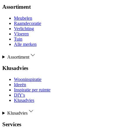
Assortiment
Meubelen
Raamdecoratie
Verlichting
Vloeren
Tuin
Alle merken
Assortiment
Klusadvies
Wooninspiratie
Ideeën
Inspiratie per ruimte
DIY's
Klusadvies
Klusadvies
Services