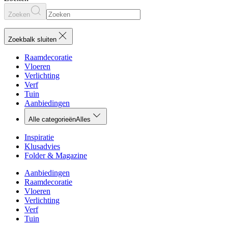
Zoeken
Zoekbalk sluiten
Raamdecoratie
Vloeren
Verlichting
Verf
Tuin
Aanbiedingen
Alle categorieën
Alles
Inspiratie
Klusadvies
Folder & Magazine
Aanbiedingen
Raamdecoratie
Vloeren
Verlichting
Verf
Tuin