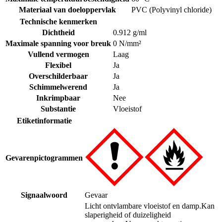
Materiaal van doeloppervlak
PVC (Polyvinyl chloride)
Technische kenmerken
Dichtheid
0.912 g/ml
Maximale spanning voor breuk
0 N/mm²
Vullend vermogen
Laag
Flexibel
Ja
Overschilderbaar
Ja
Schimmelwerend
Ja
Inkrimpbaar
Nee
Substantie
Vloeistof
Etiketinformatie
Gevarenpictogrammen
Signaalwoord
Gevaar
Licht ontvlambare vloeistof en damp.
Kan
slaperigheid of duizeligheid