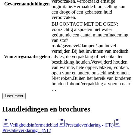
veroorzaken.
Veroorzaakt ernstige
Gevarenaanduidingen
oogirritatie.
Herhaalde blootstelling kan
een droge of een gebarsten huid
veroorzaken.
BIJ CONTACT MET DE OGEN:
voorzichtig afspoelen met water
gedurende een aantal minuten
Inademing
van stof/
rook/gas/nevel/dampen/spuitnevel
vermijden.
Bij het inwinnen van medisch
Voorzorgsmaatregelen
advies, de verpakking of het etiket ter
beschikking houden.
Verwijderd houden
van warmte, hete oppervlakken, vonken,
open vuur en andere ontstekingsbronnen.
Niet roken.
Buiten het bereik van kinderen
houden.
Inhoud/verpakking afvoeren naar
…
Lees meer
Handleidingen en brochures
Veiligheidsinformatieblad
Prestatieverklaring
- (
FR
)
Prestatieverklaring
- (
NL
)