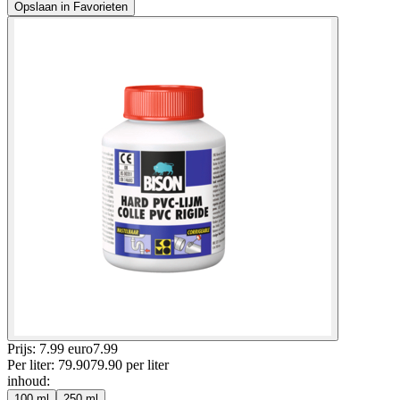
Opslaan in Favorieten
Prijs: 7.99 euro
7
.
99
Per
liter
:
79.90
79.90
per
liter
inhoud
:
100 ml
250 ml