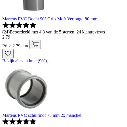
Martens PVC Bocht 90° Grijs Mof/ Verjongd 80 mm
(
24
)
Beoordeeld met 4.8 van de 5 sterren, 24 klantreviews
2
.
79
Prijs: 2.79 euro
Bekijk alles in knie (90°)
Martens PVC schuifmof 75 mm 2x manchet