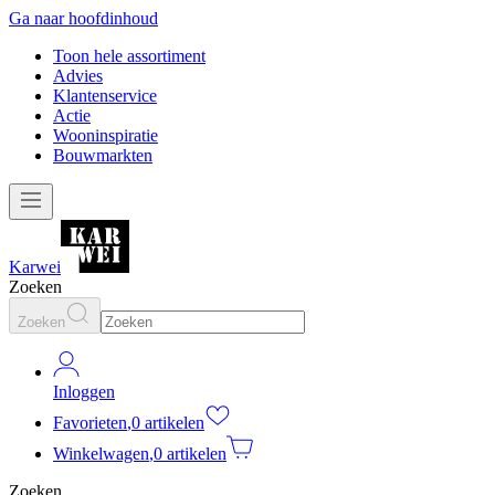
Ga naar hoofdinhoud
Toon hele assortiment
Advies
Klantenservice
Actie
Wooninspiratie
Bouwmarkten
Karwei
Zoeken
Zoeken
Inloggen
Favorieten
,
0 artikelen
Winkelwagen
,
0 artikelen
Zoeken