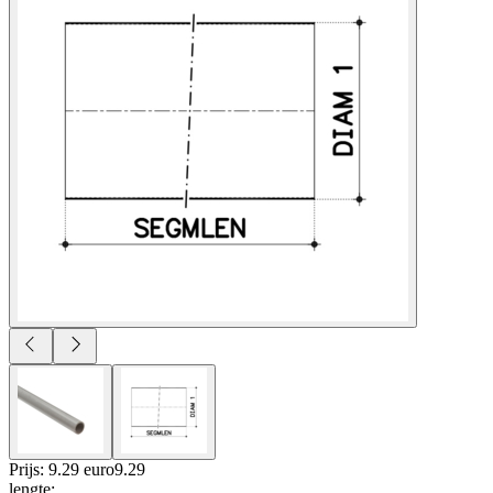
Prijs: 9.29 euro
9
.
29
lengte
: