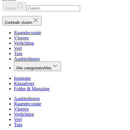
Zoeken
Zoekbalk sluiten
Raamdecoratie
Vloeren
Verlichting
Verf
Tuin
Aanbiedingen
Alle categorieën
Alles
Inspiratie
Klusadvies
Folder & Magazine
Aanbiedingen
Raamdecoratie
Vloeren
Verlichting
Verf
Tuin