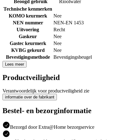
Beoogd gebruik
Rioolwater
Technische kenmerken
KOMO keurmerk
Nee
NEN nummer
NEN-EN 1453
Uitvoering
Recht
Gaskeur
Nee
Gastec keurmerk
Nee
KVBG gekeurd
Nee
Bevestigingsmethode
Bevestigingsbeugel
Lees meer
Productveiligheid
Verantwoordelijk voor productveiligheid zie
informatie over de fabrikant
Bestel- en bezorginformatie
Bezorgd door Extra@Home bezorgservice