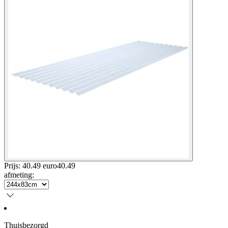
Prijs: 40.49 euro
40
.
49
afmeting
:
Thuisbezorgd