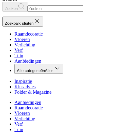
Zoeken
Zoekbalk sluiten
Raamdecoratie
Vloeren
Verlichting
Verf
Tuin
Aanbiedingen
Alle categorieën
Alles
Inspiratie
Klusadvies
Folder & Magazine
Aanbiedingen
Raamdecoratie
Vloeren
Verlichting
Verf
Tuin