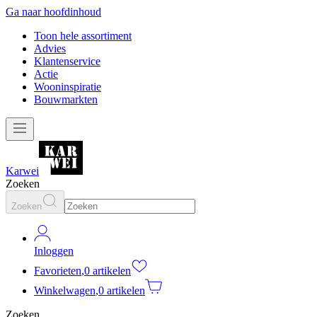
Ga naar hoofdinhoud
Toon hele assortiment
Advies
Klantenservice
Actie
Wooninspiratie
Bouwmarkten
Karwei
Zoeken
Zoeken
Inloggen
Favorieten
,
0 artikelen
Winkelwagen
,
0 artikelen
Zoeken