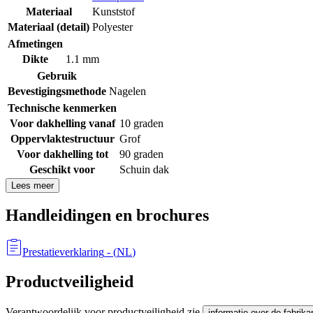
Materiaal
Kunststof
Materiaal (detail)
Polyester
Afmetingen
Dikte
1.1 mm
Gebruik
Bevestigingsmethode
Nagelen
Technische kenmerken
Voor dakhelling vanaf
10 graden
Oppervlaktestructuur
Grof
Voor dakhelling tot
90 graden
Geschikt voor
Schuin dak
Lees meer
Handleidingen en brochures
Prestatieverklaring
- (
NL
)
Productveiligheid
Verantwoordelijk voor productveiligheid zie
informatie over de fabrika