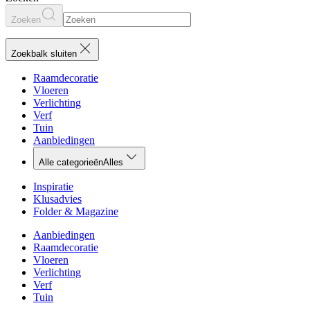
Zoeken
Zoekbalk sluiten
Raamdecoratie
Vloeren
Verlichting
Verf
Tuin
Aanbiedingen
Alle categorieën
Alles
Inspiratie
Klusadvies
Folder & Magazine
Aanbiedingen
Raamdecoratie
Vloeren
Verlichting
Verf
Tuin