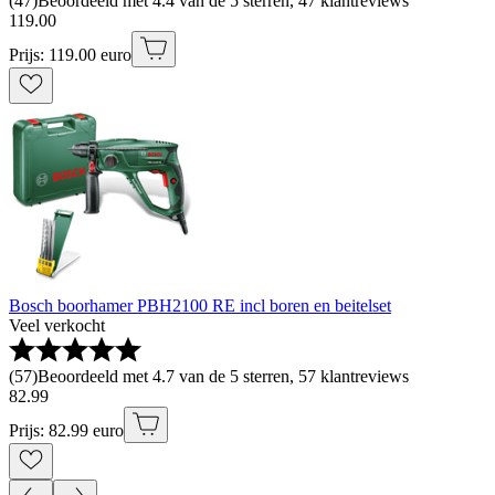
(
47
)
Beoordeeld met 4.4 van de 5 sterren, 47 klantreviews
119
.
00
Prijs: 119.00 euro
Bosch boorhamer PBH2100 RE incl boren en beitelset
Veel verkocht
(
57
)
Beoordeeld met 4.7 van de 5 sterren, 57 klantreviews
82
.
99
Prijs: 82.99 euro