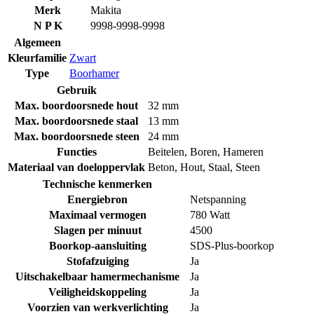
Merk
Makita
N P K
9998-9998-9998
Algemeen
Kleurfamilie
Zwart
Type
Boorhamer
Gebruik
Max. boordoorsnede hout
32 mm
Max. boordoorsnede staal
13 mm
Max. boordoorsnede steen
24 mm
Functies
Beitelen
,
Boren
,
Hameren
Materiaal van doeloppervlak
Beton
,
Hout
,
Staal
,
Steen
Technische kenmerken
Energiebron
Netspanning
Maximaal vermogen
780 Watt
Slagen per minuut
4500
Boorkop-aansluiting
SDS-Plus-boorkop
Stofafzuiging
Ja
Uitschakelbaar hamermechanisme
Ja
Veiligheidskoppeling
Ja
Voorzien van werkverlichting
Ja