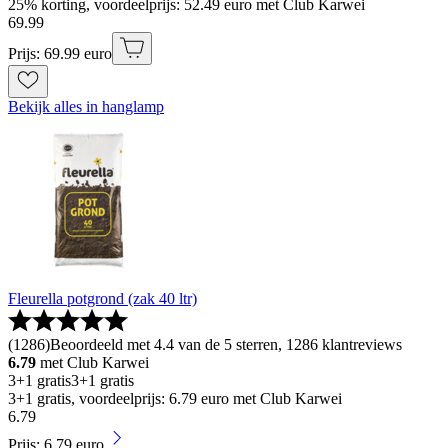
25% korting, voordeelprijs: 52.49 euro met Club Karwei
69
.
99
Prijs: 69.99 euro
Bekijk alles in hanglamp
Fleurella potgrond (zak 40 ltr)
(
1286
)
Beoordeeld met 4.4 van de 5 sterren, 1286 klantreviews
6.79
met Club Karwei
3+1 gratis
3+1 gratis
3+1 gratis, voordeelprijs: 6.79 euro met Club Karwei
6
.
79
Prijs: 6.79 euro