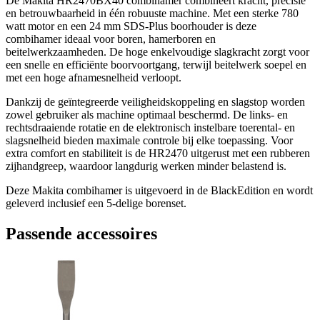
De Makita HR2470BX40 combihamer combineert kracht, precisie
en betrouwbaarheid in één robuuste machine. Met een sterke 780
watt motor en een 24 mm SDS-Plus boorhouder is deze
combihamer ideaal voor boren, hamerboren en
beitelwerkzaamheden. De hoge enkelvoudige slagkracht zorgt voor
een snelle en efficiënte boorvoortgang, terwijl beitelwerk soepel en
met een hoge afnamesnelheid verloopt.
Dankzij de geïntegreerde veiligheidskoppeling en slagstop worden
zowel gebruiker als machine optimaal beschermd. De links- en
rechtsdraaiende rotatie en de elektronisch instelbare toerental- en
slagsnelheid bieden maximale controle bij elke toepassing. Voor
extra comfort en stabiliteit is de HR2470 uitgerust met een rubberen
zijhandgreep, waardoor langdurig werken minder belastend is.
Deze Makita combihamer is uitgevoerd in de BlackEdition en wordt
geleverd inclusief een 5-delige borenset.
Passende accessoires