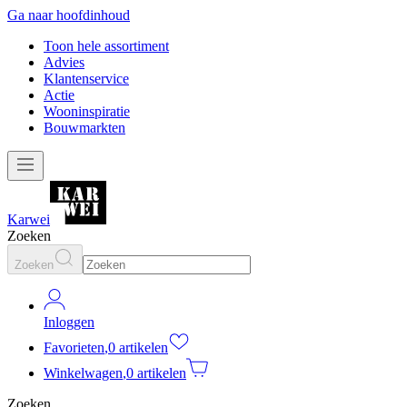
Ga naar hoofdinhoud
Toon hele assortiment
Advies
Klantenservice
Actie
Wooninspiratie
Bouwmarkten
Karwei
Zoeken
Zoeken
Inloggen
Favorieten
,
0 artikelen
Winkelwagen
,
0 artikelen
Zoeken