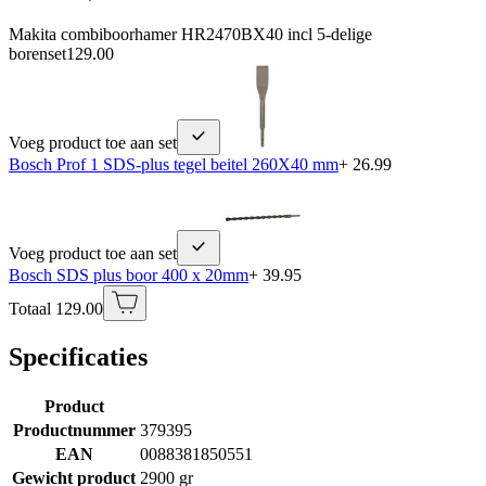
Makita combiboorhamer HR2470BX40 incl 5-delige
borenset
129.00
Voeg product toe aan set
Bosch Prof 1 SDS-plus tegel beitel 260X40 mm
+ 26.99
Voeg product toe aan set
Bosch SDS plus boor 400 x 20mm
+ 39.95
Totaal 129.00
Specificaties
Product
Productnummer
379395
EAN
0088381850551
Gewicht product
2900 gr