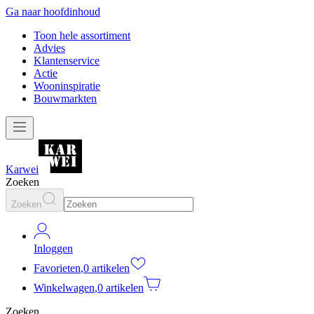
Ga naar hoofdinhoud
Toon hele assortiment
Advies
Klantenservice
Actie
Wooninspiratie
Bouwmarkten
Karwei
Zoeken
Zoeken
Inloggen
Favorieten
,
0 artikelen
Winkelwagen
,
0 artikelen
Zoeken