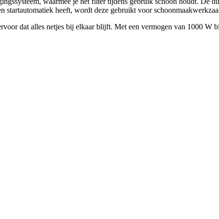
igingssysteem, waarmee je het filter tijdens gebruik schoon houdt. De 
een startautomatiek heeft, wordt deze gebruikt voor schoonmaakwerkzaa
or dat alles netjes bij elkaar blijft. Met een vermogen van 1000 W bi