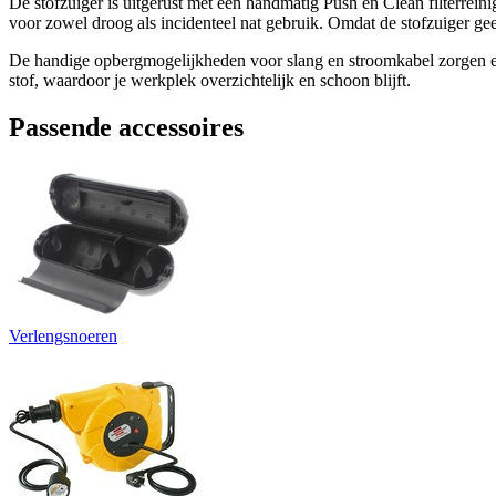
De stofzuiger is uitgerust met een handmatig Push en Clean filterrein
voor zowel droog als incidenteel nat gebruik. Omdat de stofzuiger g
De handige opbergmogelijkheden voor slang en stroomkabel zorgen ervo
stof, waardoor je werkplek overzichtelijk en schoon blijft.
Passende accessoires
Verlengsnoeren