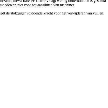
duurzame, uitwasbare PET-filter vraagt weinig onderhoud en is geschikt
mheden en niet voor het aansluiten van machines.
edt de stofzuiger voldoende kracht voor het verwijderen van vuil en