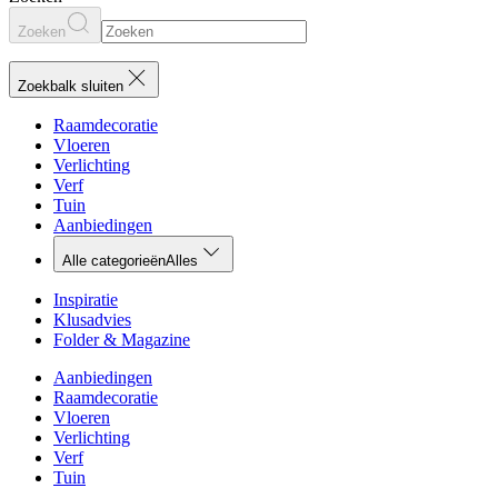
Zoeken
Zoekbalk sluiten
Raamdecoratie
Vloeren
Verlichting
Verf
Tuin
Aanbiedingen
Alle categorieën
Alles
Inspiratie
Klusadvies
Folder & Magazine
Aanbiedingen
Raamdecoratie
Vloeren
Verlichting
Verf
Tuin