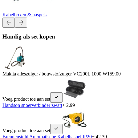
Kabelboxen & haspels
Handig als set kopen
Makita alleszuiger / bouwstofzuiger VC200L 1000 W
159.00
Voeg product toe aan set
Handson snoerverbinder zwart
+ 2.99
Voeg product toe aan set
Brennenstuhl Automatische Kabelhaspel IP20
+ 42.39