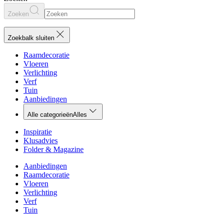
Zoeken
Zoekbalk sluiten
Raamdecoratie
Vloeren
Verlichting
Verf
Tuin
Aanbiedingen
Alle categorieën
Alles
Inspiratie
Klusadvies
Folder & Magazine
Aanbiedingen
Raamdecoratie
Vloeren
Verlichting
Verf
Tuin