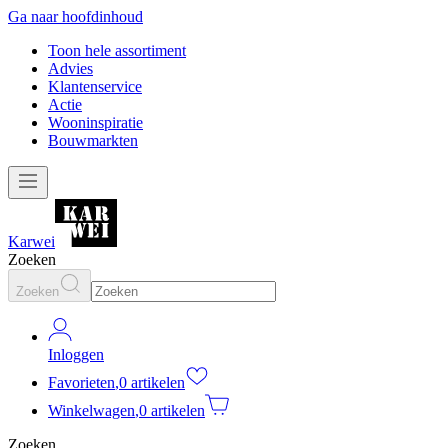
Ga naar hoofdinhoud
Toon hele assortiment
Advies
Klantenservice
Actie
Wooninspiratie
Bouwmarkten
Karwei
Zoeken
Zoeken
Inloggen
Favorieten
,
0 artikelen
Winkelwagen
,
0 artikelen
Zoeken