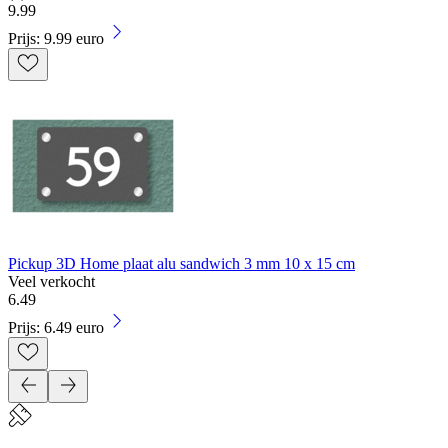
9
.
99
Prijs: 9.99 euro
Pickup 3D Home plaat alu sandwich 3 mm 10 x 15 cm
Veel verkocht
6
.
49
Prijs: 6.49 euro