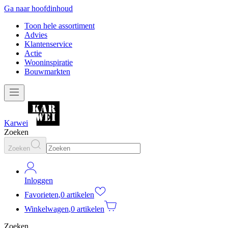
Ga naar hoofdinhoud
Toon hele assortiment
Advies
Klantenservice
Actie
Wooninspiratie
Bouwmarkten
Karwei
Zoeken
Zoeken
Inloggen
Favorieten
,
0 artikelen
Winkelwagen
,
0 artikelen
Zoeken