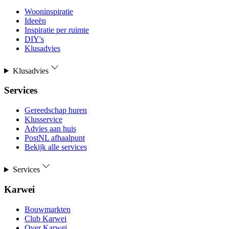
Wooninspiratie
Ideeën
Inspiratie per ruimte
DIY's
Klusadvies
Klusadvies
Services
Gereedschap huren
Klusservice
Advies aan huis
PostNL afhaalpunt
Bekijk alle services
Services
Karwei
Bouwmarkten
Club Karwei
Over Karwei