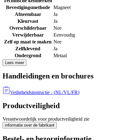
Technische kenmerken
Bevestigingsmethode
Magneet
Afneembaar
Ja
Kleurvast
Ja
Overschilderbaar
Nee
Verwijderbaar
Eenvoudig
Zelf op maat te maken
Nee
Zelfklevend
Ja
Ondergrond
Metaal
Lees meer
Handleidingen en brochures
Veiligheidsinstructie
- (
NL/VL/FR
)
Productveiligheid
Verantwoordelijk voor productveiligheid zie
informatie over de fabrikant
Bestel- en bezorginformatie