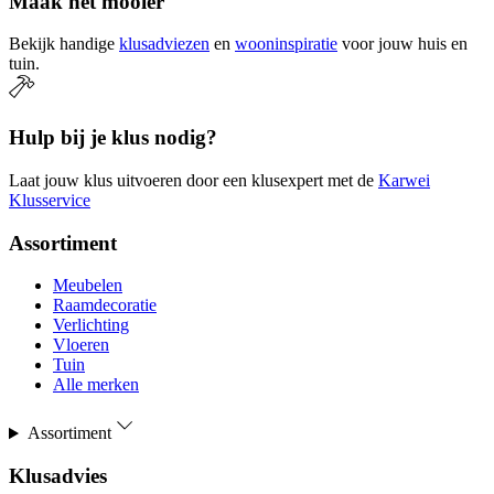
Maak het mooier
Bekijk handige
klusadviezen
en
wooninspiratie
voor jouw huis en
tuin.
Hulp bij je klus nodig?
Laat jouw klus uitvoeren door een klusexpert met de
Karwei
Klusservice
Assortiment
Meubelen
Raamdecoratie
Verlichting
Vloeren
Tuin
Alle merken
Assortiment
Klusadvies