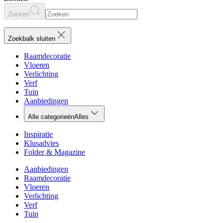
Zoeken
Zoekbalk sluiten
Raamdecoratie
Vloeren
Verlichting
Verf
Tuin
Aanbiedingen
Alle categorieën
Alles
Inspiratie
Klusadvies
Folder & Magazine
Aanbiedingen
Raamdecoratie
Vloeren
Verlichting
Verf
Tuin