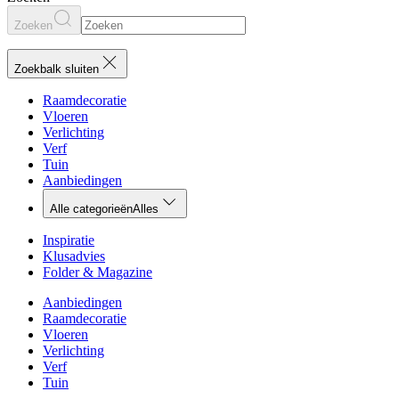
Zoeken
Zoekbalk sluiten
Raamdecoratie
Vloeren
Verlichting
Verf
Tuin
Aanbiedingen
Alle categorieën
Alles
Inspiratie
Klusadvies
Folder & Magazine
Aanbiedingen
Raamdecoratie
Vloeren
Verlichting
Verf
Tuin