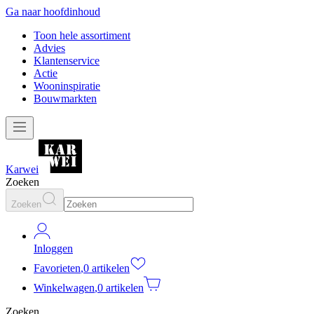
Ga naar hoofdinhoud
Toon hele assortiment
Advies
Klantenservice
Actie
Wooninspiratie
Bouwmarkten
Karwei
Zoeken
Zoeken
Inloggen
Favorieten
,
0 artikelen
Winkelwagen
,
0 artikelen
Zoeken