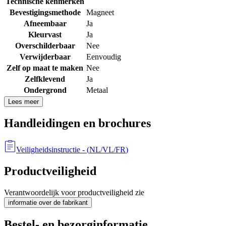
Technische kenmerken
Bevestigingsmethode
Magneet
Afneembaar
Ja
Kleurvast
Ja
Overschilderbaar
Nee
Verwijderbaar
Eenvoudig
Zelf op maat te maken
Nee
Zelfklevend
Ja
Ondergrond
Metaal
Lees meer
Handleidingen en brochures
Veiligheidsinstructie
- (
NL/VL/FR
)
Productveiligheid
Verantwoordelijk voor productveiligheid zie
informatie over de fabrikant
Bestel- en bezorginformatie