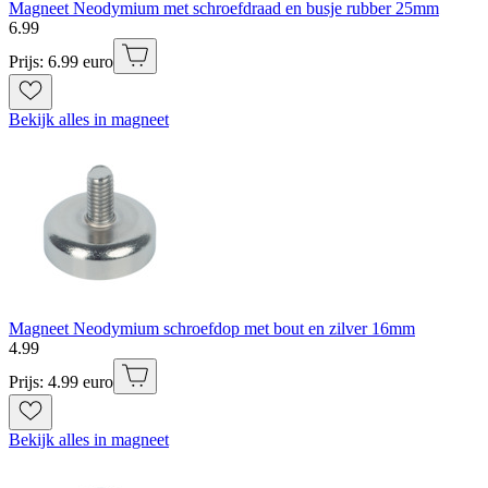
Magneet Neodymium met schroefdraad en busje rubber 25mm
6
.
99
Prijs: 6.99 euro
Bekijk alles in magneet
Magneet Neodymium schroefdop met bout en zilver 16mm
4
.
99
Prijs: 4.99 euro
Bekijk alles in magneet