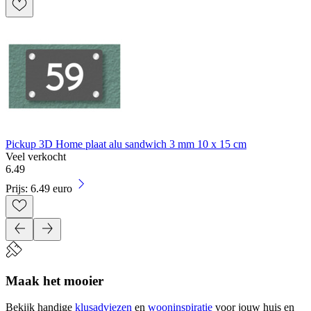
Pickup 3D Home plaat alu sandwich 3 mm 10 x 15 cm
Veel verkocht
6
.
49
Prijs: 6.49 euro
Maak het mooier
Bekijk handige
klusadviezen
en
wooninspiratie
voor jouw huis en