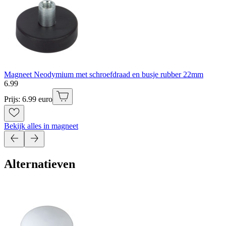
Magneet Neodymium met schroefdraad en busje rubber 22mm
6
.
99
Prijs: 6.99 euro
Bekijk alles in magneet
Alternatieven