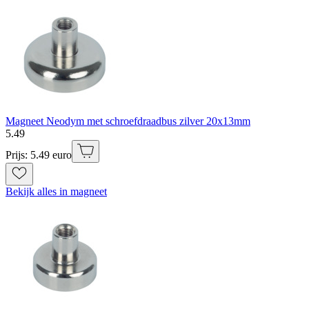
Magneet Neodym met schroefdraadbus zilver 20x13mm
5
.
49
Prijs: 5.49 euro
Bekijk alles in magneet