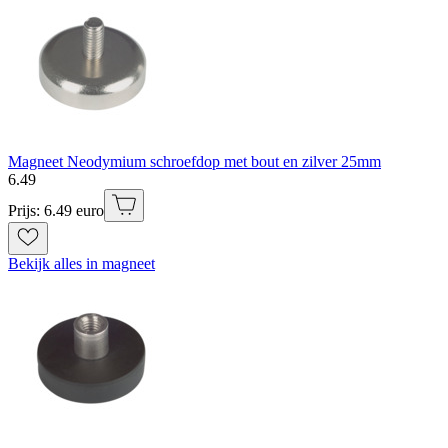
Magneet Neodymium schroefdop met bout en zilver 25mm
6
.
49
Prijs: 6.49 euro
Bekijk alles in magneet