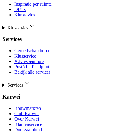
Inspiratie per ruimte
DIY's
Klusadvies
Klusadvies
Services
Gereedschap huren
Klusservice
Advies aan huis
PostNL afhaalpunt
Bekijk alle services
Services
Karwei
Bouwmarkten
Club Karwei
Over Karwei
Klantenservice
Duurzaamheid