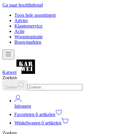
Ga naar hoofdinhoud
Toon hele assortiment
Advies
Klantenservice
Actie
Wooninspiratie
Bouwmarkten
Karwei
Zoeken
Zoeken
Inloggen
Favorieten
,
0 artikelen
Winkelwagen
,
0 artikelen
Zoeken