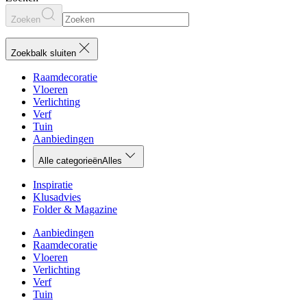
Zoeken
Zoekbalk sluiten
Raamdecoratie
Vloeren
Verlichting
Verf
Tuin
Aanbiedingen
Alle categorieën
Alles
Inspiratie
Klusadvies
Folder & Magazine
Aanbiedingen
Raamdecoratie
Vloeren
Verlichting
Verf
Tuin