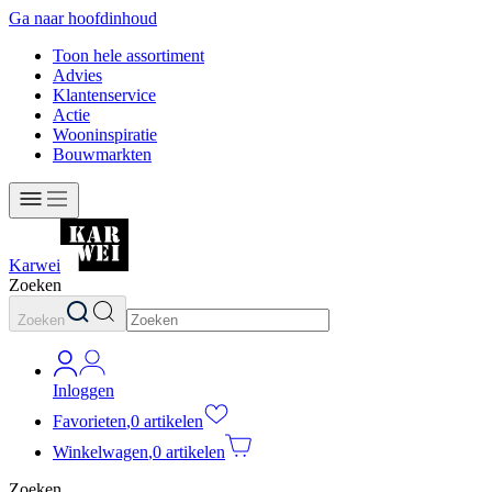
Ga naar hoofdinhoud
Toon hele assortiment
Advies
Klantenservice
Actie
Wooninspiratie
Bouwmarkten
Karwei
Zoeken
Zoeken
Inloggen
Favorieten
,
0 artikelen
Winkelwagen
,
0 artikelen
Zoeken