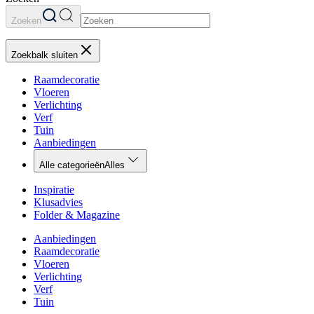
Zoeken
Zoekbalk sluiten
Raamdecoratie
Vloeren
Verlichting
Verf
Tuin
Aanbiedingen
Alle categorieën
Alles
Inspiratie
Klusadvies
Folder & Magazine
Aanbiedingen
Raamdecoratie
Vloeren
Verlichting
Verf
Tuin