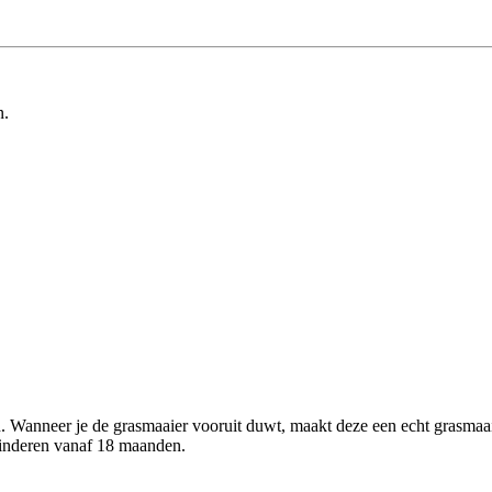
n.
anneer je de grasmaaier vooruit duwt, maakt deze een echt grasmaaier ge
kinderen vanaf 18 maanden.