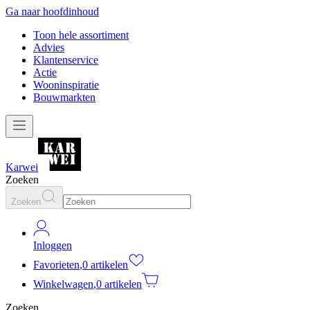
Ga naar hoofdinhoud
Toon hele assortiment
Advies
Klantenservice
Actie
Wooninspiratie
Bouwmarkten
Karwei
Zoeken
Zoeken
Inloggen
Favorieten
,
0 artikelen
Winkelwagen
,
0 artikelen
Zoeken