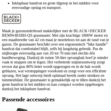
Inklapbaar handvat en grote tilgreep in het midden voor
eenvoudige opslag en transport.
Maak je gazononderhoud makkelijker met de BLACK+DECKER
BEMW481BH-QS grasmaaier. Met zijn krachtige 1800W motor en
een maaibreedte van 42 cm maai je moeiteloos tot aan de rand van je
gazon. De grasmaaier beschikt over een ergonomisch “bike handle”
handvat dat comfortabel blijft, zelfs bij langdurig gebruik. Pas de
snijhoogte eenvoudig aan van 20 tot 70 mm met slechts één
handbeweging. Dankzij de ruime 50-liter opvangbak hoef je minder
vaak te stoppen om te legen. Het verbeterde snijmesontwerp zorgt
ervoor dat gras 80% beter wordt opgezogen en in de bak wordt
geblazen, wat verstoppingen voorkomt en zorgt voor een efficiënte
opvang. Het lage ontwerp biedt optimaal bereik onder struiken en
tuinmeubilair. De grasmaaier is gemakkelijk op te tillen dankzij het
grote handvat in het midden en kan compact worden opgeborgen
dankzij het inklapbare handvat.
Passende accessoires