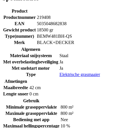
Product
Productnummer
219408
EAN
5035048682838
Gewicht product
18500 gr
Type(nummer)
BEMW481BH-QS
Merk
BLACK+DECKER
Algemeen
Materiaal snijsysteem
Staal
Met overbelastingbeveiliging
Ja
Met snelstart motor
Ja
Type
Elektrische grasmaaier
Afmetingen
Maaibreedte
42 cm
Lengte snoer
0 cm
Gebruik
Minimale grasoppervlakte
800 m²
Maximale grasoppervlakte
800 m²
Bediening met app
Nee
Maximaal hellingspercentage
10 %