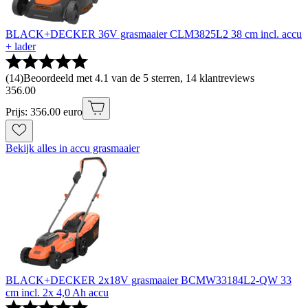
BLACK+DECKER 36V grasmaaier CLM3825L2 38 cm incl. accu
+ lader
(
14
)
Beoordeeld met 4.1 van de 5 sterren, 14 klantreviews
356
.
00
Prijs: 356.00 euro
Bekijk alles in accu grasmaaier
BLACK+DECKER 2x18V grasmaaier BCMW33184L2-QW 33
cm incl. 2x 4,0 Ah accu