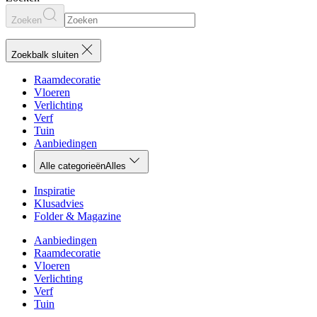
Zoeken
Zoekbalk sluiten
Raamdecoratie
Vloeren
Verlichting
Verf
Tuin
Aanbiedingen
Alle categorieën
Alles
Inspiratie
Klusadvies
Folder & Magazine
Aanbiedingen
Raamdecoratie
Vloeren
Verlichting
Verf
Tuin