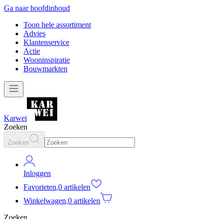
Ga naar hoofdinhoud
Toon hele assortiment
Advies
Klantenservice
Actie
Wooninspiratie
Bouwmarkten
Karwei
Zoeken
Zoeken
Inloggen
Favorieten
,
0 artikelen
Winkelwagen
,
0 artikelen
Zoeken