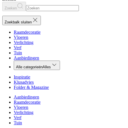
Zoeken
Zoekbalk sluiten
Raamdecoratie
Vloeren
Verlichting
Verf
Tuin
Aanbiedingen
Alle categorieën
Alles
Inspiratie
Klusadvies
Folder & Magazine
Aanbiedingen
Raamdecoratie
Vloeren
Verlichting
Verf
Tuin