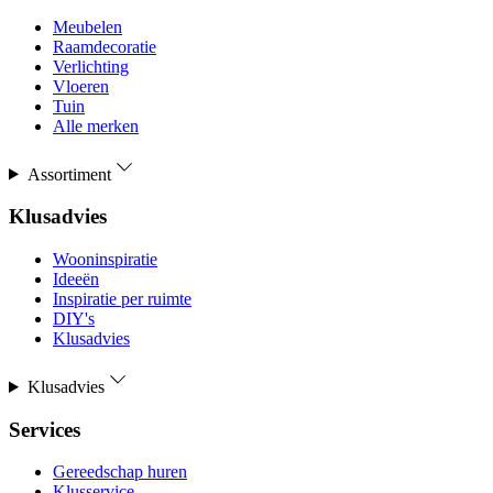
Meubelen
Raamdecoratie
Verlichting
Vloeren
Tuin
Alle merken
Assortiment
Klusadvies
Wooninspiratie
Ideeën
Inspiratie per ruimte
DIY's
Klusadvies
Klusadvies
Services
Gereedschap huren
Klusservice