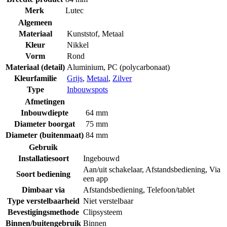
Merk
Lutec
Algemeen
Materiaal
Kunststof
,
Metaal
Kleur
Nikkel
Vorm
Rond
Materiaal (detail)
Aluminium
,
PC (polycarbonaat)
Kleurfamilie
Grijs
,
Metaal
,
Zilver
Type
Inbouwspots
Afmetingen
Inbouwdiepte
64 mm
Diameter boorgat
75 mm
Diameter (buitenmaat)
84 mm
Gebruik
Installatiesoort
Ingebouwd
Aan/uit schakelaar
,
Afstandsbediening
,
Via
Soort bediening
een app
Dimbaar via
Afstandsbediening
,
Telefoon/tablet
Type verstelbaarheid
Niet verstelbaar
Bevestigingsmethode
Clipsysteem
Binnen/buitengebruik
Binnen