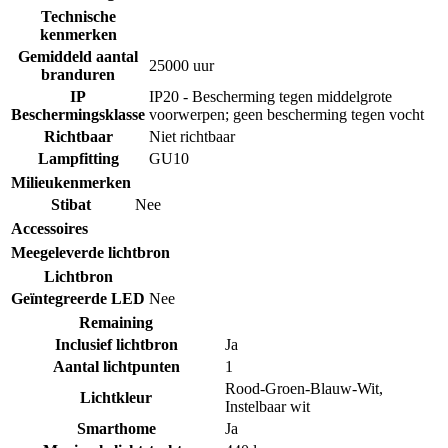
Technische
kenmerken
Gemiddeld aantal
25000 uur
branduren
IP
IP20 - Bescherming tegen middelgrote
Beschermingsklasse
voorwerpen; geen bescherming tegen vocht
Richtbaar
Niet richtbaar
Lampfitting
GU10
Milieukenmerken
Stibat
Nee
Accessoires
Meegeleverde lichtbron
Lichtbron
Geïntegreerde LED
Nee
Remaining
Inclusief lichtbron
Ja
Aantal lichtpunten
1
Rood-Groen-Blauw-Wit
,
Lichtkleur
Instelbaar wit
Smarthome
Ja