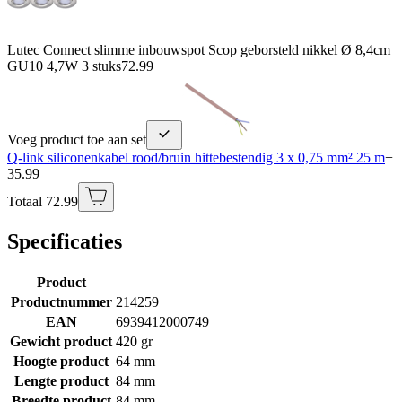
Lutec Connect slimme inbouwspot Scop geborsteld nikkel Ø 8,4cm
GU10 4,7W 3 stuks
72.99
Voeg product toe aan set
Q-link siliconenkabel rood/bruin hittebestendig 3 x 0,75 mm² 25 m
+
35.99
Totaal 72.99
Specificaties
Product
Productnummer
214259
EAN
6939412000749
Gewicht product
420 gr
Hoogte product
64 mm
Lengte product
84 mm
Breedte product
84 mm