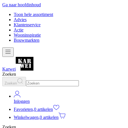
Ga naar hoofdinhoud
Toon hele assortiment
Advies
Klantenservice
Actie
Wooninspiratie
Bouwmarkten
Karwei
Zoeken
Zoeken
Inloggen
Favorieten
,
0 artikelen
Winkelwagen
,
0 artikelen
Zoeken