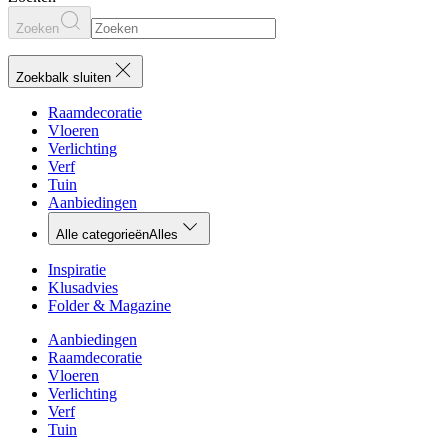
Zoeken
Zoekbalk sluiten
Raamdecoratie
Vloeren
Verlichting
Verf
Tuin
Aanbiedingen
Alle categorieën
Alles
Inspiratie
Klusadvies
Folder & Magazine
Aanbiedingen
Raamdecoratie
Vloeren
Verlichting
Verf
Tuin