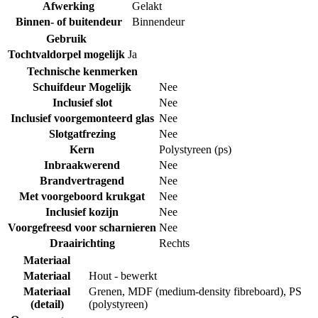
Afwerking
Gelakt
Binnen- of buitendeur
Binnendeur
Gebruik
Tochtvaldorpel mogelijk
Ja
Technische kenmerken
Schuifdeur Mogelijk
Nee
Inclusief slot
Nee
Inclusief voorgemonteerd glas
Nee
Slotgatfrezing
Nee
Kern
Polystyreen (ps)
Inbraakwerend
Nee
Brandvertragend
Nee
Met voorgeboord krukgat
Nee
Inclusief kozijn
Nee
Voorgefreesd voor scharnieren
Nee
Draairichting
Rechts
Materiaal
Materiaal
Hout - bewerkt
Materiaal
Grenen
,
MDF (medium-density fibreboard)
,
PS
(detail)
(polystyreen)