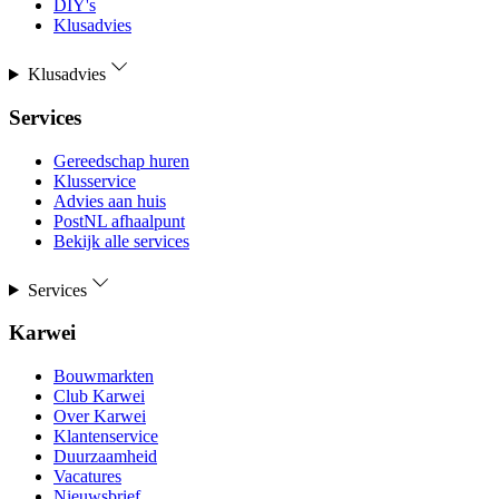
DIY's
Klusadvies
Klusadvies
Services
Gereedschap huren
Klusservice
Advies aan huis
PostNL afhaalpunt
Bekijk alle services
Services
Karwei
Bouwmarkten
Club Karwei
Over Karwei
Klantenservice
Duurzaamheid
Vacatures
Nieuwsbrief