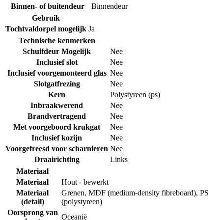
Binnen- of buitendeur
Binnendeur
Gebruik
Tochtvaldorpel mogelijk
Ja
Technische kenmerken
Schuifdeur Mogelijk
Nee
Inclusief slot
Nee
Inclusief voorgemonteerd glas
Nee
Slotgatfrezing
Nee
Kern
Polystyreen (ps)
Inbraakwerend
Nee
Brandvertragend
Nee
Met voorgeboord krukgat
Nee
Inclusief kozijn
Nee
Voorgefreesd voor scharnieren
Nee
Draairichting
Links
Materiaal
Materiaal
Hout - bewerkt
Materiaal
Grenen
,
MDF (medium-density fibreboard)
,
PS
(detail)
(polystyreen)
Oorsprong van
Oceanië