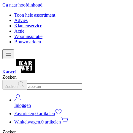
Ga naar hoofdinhoud
Toon hele assortiment
Advies
Klantenservice
Actie
Wooninspiratie
Bouwmarkten
Karwei
Zoeken
Zoeken
Inloggen
Favorieten
,
0 artikelen
Winkelwagen
,
0 artikelen
Zoeken