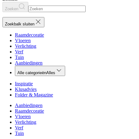
Zoeken
Zoekbalk sluiten
Raamdecoratie
Vloeren
Verlichting
Verf
Tuin
Aanbiedingen
Alle categorieën
Alles
Inspiratie
Klusadvies
Folder & Magazine
Aanbiedingen
Raamdecoratie
Vloeren
Verlichting
Verf
Tuin