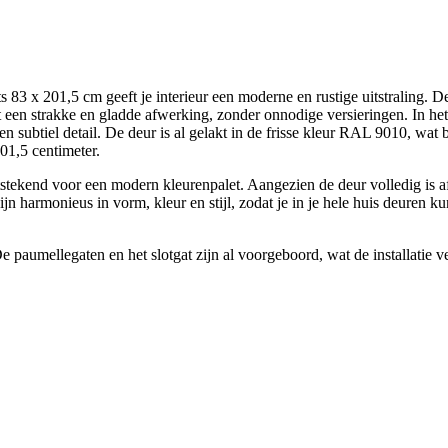
 201,5 cm geeft je interieur een moderne en rustige uitstraling. Deze 
 een strakke en gladde afwerking, zonder onnodige versieringen. In het
 subtiel detail. De deur is al gelakt in de frisse kleur RAL 9010, wat be
01,5 centimeter.
 uitstekend voor een modern kleurenpalet. Aangezien de deur volledig is
n zijn harmonieus in vorm, kleur en stijl, zodat je in je hele huis deure
 paumellegaten en het slotgat zijn al voorgeboord, wat de installatie v