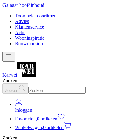
Ga naar hoofdinhoud
Toon hele assortiment
Advies
Klantenservice
Actie
Wooninspiratie
Bouwmarkten
Karwei
Zoeken
Zoeken
Inloggen
Favorieten
,
0 artikelen
Winkelwagen
,
0 artikelen
Zoeken