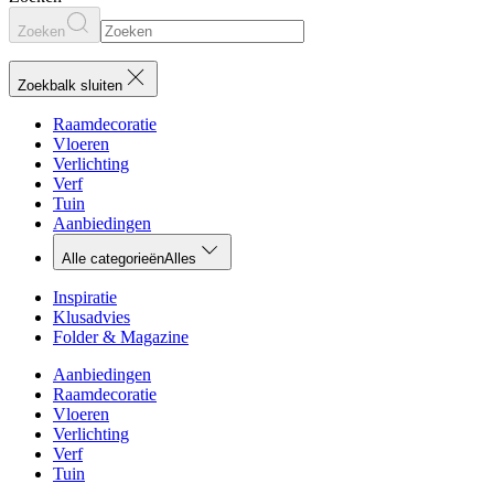
Zoeken
Zoekbalk sluiten
Raamdecoratie
Vloeren
Verlichting
Verf
Tuin
Aanbiedingen
Alle categorieën
Alles
Inspiratie
Klusadvies
Folder & Magazine
Aanbiedingen
Raamdecoratie
Vloeren
Verlichting
Verf
Tuin