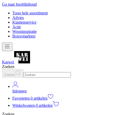
Ga naar hoofdinhoud
Toon hele assortiment
Advies
Klantenservice
Actie
Wooninspiratie
Bouwmarkten
Karwei
Zoeken
Zoeken
Inloggen
Favorieten
,
0 artikelen
Winkelwagen
,
0 artikelen
Zoeken