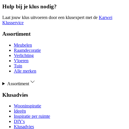
Hulp bij je klus nodig?
Laat jouw klus uitvoeren door een klusexpert met de
Karwei
Klusservice
Assortiment
Meubelen
Raamdecoratie
Verlichting
Vloeren
Tuin
Alle merken
Assortiment
Klusadvies
Wooninspiratie
Ideeën
Inspiratie per ruimte
DIY's
Klusadvies