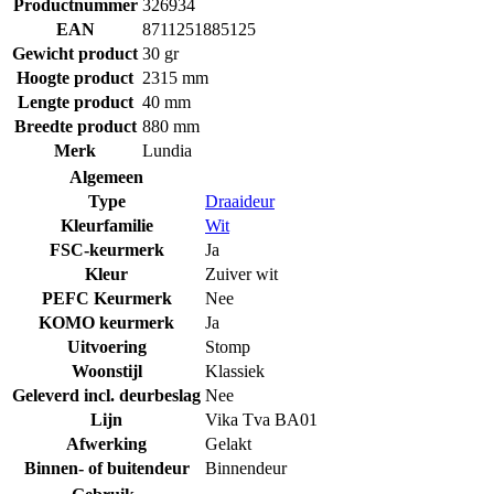
Productnummer
326934
EAN
8711251885125
Gewicht product
30 gr
Hoogte product
2315 mm
Lengte product
40 mm
Breedte product
880 mm
Merk
Lundia
Algemeen
Type
Draaideur
Kleurfamilie
Wit
FSC-keurmerk
Ja
Kleur
Zuiver wit
PEFC Keurmerk
Nee
KOMO keurmerk
Ja
Uitvoering
Stomp
Woonstijl
Klassiek
Geleverd incl. deurbeslag
Nee
Lijn
Vika Tva BA01
Afwerking
Gelakt
Binnen- of buitendeur
Binnendeur