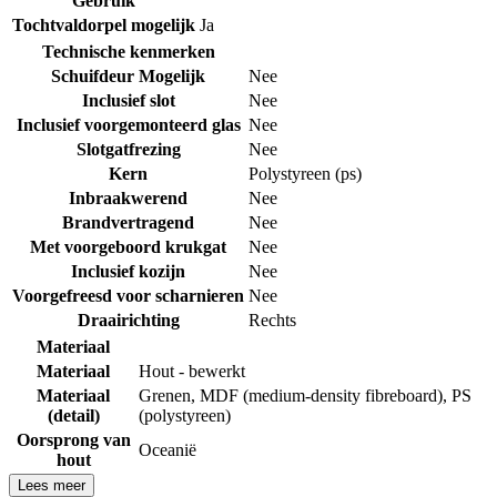
Gebruik
Tochtvaldorpel mogelijk
Ja
Technische kenmerken
Schuifdeur Mogelijk
Nee
Inclusief slot
Nee
Inclusief voorgemonteerd glas
Nee
Slotgatfrezing
Nee
Kern
Polystyreen (ps)
Inbraakwerend
Nee
Brandvertragend
Nee
Met voorgeboord krukgat
Nee
Inclusief kozijn
Nee
Voorgefreesd voor scharnieren
Nee
Draairichting
Rechts
Materiaal
Materiaal
Hout - bewerkt
Materiaal
Grenen
,
MDF (medium-density fibreboard)
,
PS
(detail)
(polystyreen)
Oorsprong van
Oceanië
hout
Lees meer