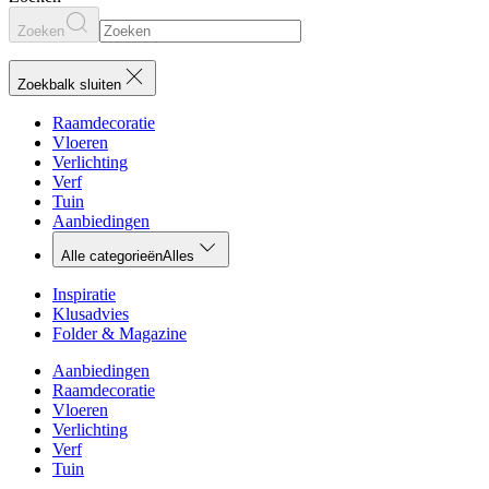
Zoeken
Zoekbalk sluiten
Raamdecoratie
Vloeren
Verlichting
Verf
Tuin
Aanbiedingen
Alle categorieën
Alles
Inspiratie
Klusadvies
Folder & Magazine
Aanbiedingen
Raamdecoratie
Vloeren
Verlichting
Verf
Tuin