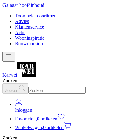
Ga naar hoofdinhoud
Toon hele assortiment
Advies
Klantenservice
Actie
Wooninspiratie
Bouwmarkten
Karwei
Zoeken
Zoeken
Inloggen
Favorieten
,
0 artikelen
Winkelwagen
,
0 artikelen
Zoeken