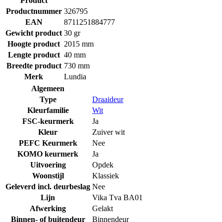
Product
Productnummer
326795
EAN
8711251884777
Gewicht product
30 gr
Hoogte product
2015 mm
Lengte product
40 mm
Breedte product
730 mm
Merk
Lundia
Algemeen
Type
Draaideur
Kleurfamilie
Wit
FSC-keurmerk
Ja
Kleur
Zuiver wit
PEFC Keurmerk
Nee
KOMO keurmerk
Ja
Uitvoering
Opdek
Woonstijl
Klassiek
Geleverd incl. deurbeslag
Nee
Lijn
Vika Tva BA01
Afwerking
Gelakt
Binnen- of buitendeur
Binnendeur