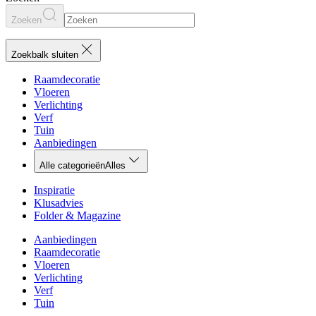
Zoeken
Zoekbalk sluiten
Raamdecoratie
Vloeren
Verlichting
Verf
Tuin
Aanbiedingen
Alle categorieën
Alles
Inspiratie
Klusadvies
Folder & Magazine
Aanbiedingen
Raamdecoratie
Vloeren
Verlichting
Verf
Tuin