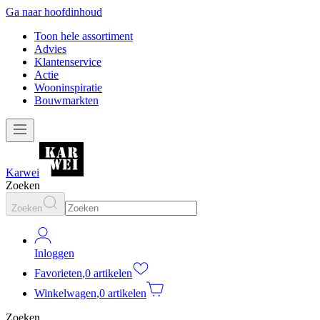
Ga naar hoofdinhoud
Toon hele assortiment
Advies
Klantenservice
Actie
Wooninspiratie
Bouwmarkten
Karwei
Zoeken
Zoeken
Inloggen
Favorieten
,
0 artikelen
Winkelwagen
,
0 artikelen
Zoeken