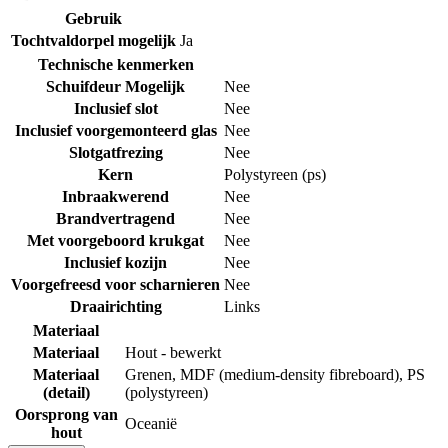
Gebruik
Tochtvaldorpel mogelijk
Ja
Technische kenmerken
Schuifdeur Mogelijk
Nee
Inclusief slot
Nee
Inclusief voorgemonteerd glas
Nee
Slotgatfrezing
Nee
Kern
Polystyreen (ps)
Inbraakwerend
Nee
Brandvertragend
Nee
Met voorgeboord krukgat
Nee
Inclusief kozijn
Nee
Voorgefreesd voor scharnieren
Nee
Draairichting
Links
Materiaal
Materiaal
Hout - bewerkt
Materiaal
Grenen
,
MDF (medium-density fibreboard)
,
PS
(detail)
(polystyreen)
Oorsprong van
Oceanië
hout