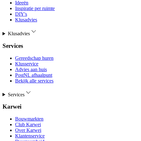
Ideeën
Inspiratie per ruimte
DIY's
Klusadvies
Klusadvies
Services
Gereedschap huren
Klusservice
Advies aan huis
PostNL afhaalpunt
Bekijk alle services
Services
Karwei
Bouwmarkten
Club Karwei
Over Karwei
Klantenservice