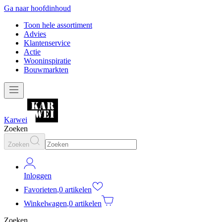
Ga naar hoofdinhoud
Toon hele assortiment
Advies
Klantenservice
Actie
Wooninspiratie
Bouwmarkten
Karwei
Zoeken
Zoeken
Inloggen
Favorieten
,
0 artikelen
Winkelwagen
,
0 artikelen
Zoeken