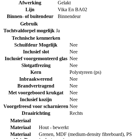
Afwerking
Gelakt
Lijn
Vika En BA02
Binnen- of buitendeur
Binnendeur
Gebruik
Tochtvaldorpel mogelijk
Ja
Technische kenmerken
Schuifdeur Mogelijk
Nee
Inclusief slot
Nee
Inclusief voorgemonteerd glas
Nee
Slotgatfrezing
Nee
Kern
Polystyreen (ps)
Inbraakwerend
Nee
Brandvertragend
Nee
Met voorgeboord krukgat
Nee
Inclusief kozijn
Nee
Voorgefreesd voor scharnieren
Nee
Draairichting
Rechts
Materiaal
Materiaal
Hout - bewerkt
Materiaal
Grenen
,
MDF (medium-density fibreboard)
,
PS