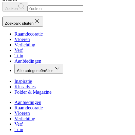
Zoeken
Zoekbalk sluiten
Raamdecoratie
Vloeren
Verlichting
Verf
Tuin
Aanbiedingen
Alle categorieën
Alles
Inspiratie
Klusadvies
Folder & Magazine
Aanbiedingen
Raamdecoratie
Vloeren
Verlichting
Verf
Tuin