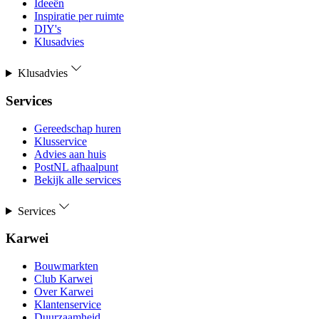
Ideeën
Inspiratie per ruimte
DIY's
Klusadvies
Klusadvies
Services
Gereedschap huren
Klusservice
Advies aan huis
PostNL afhaalpunt
Bekijk alle services
Services
Karwei
Bouwmarkten
Club Karwei
Over Karwei
Klantenservice
Duurzaamheid