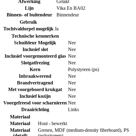
Afwerking
Gelakt
Lijn
Vika En BA02
Binnen- of buitendeur
Binnendeur
Gebruik
Tochtvaldorpel mogelijk
Ja
Technische kenmerken
Schuifdeur Mogelijk
Nee
Inclusief slot
Nee
Inclusief voorgemonteerd glas
Nee
Slotgatfrezing
Nee
Kern
Polystyreen (ps)
Inbraakwerend
Nee
Brandvertragend
Nee
Met voorgeboord krukgat
Nee
Inclusief kozijn
Nee
Voorgefreesd voor scharnieren
Nee
Draairichting
Links
Materiaal
Materiaal
Hout - bewerkt
Materiaal
Grenen
,
MDF (medium-density fibreboard)
,
PS
(detail)
(polystyreen)