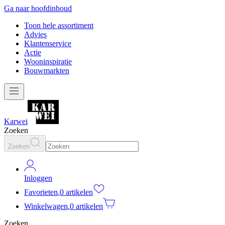
Ga naar hoofdinhoud
Toon hele assortiment
Advies
Klantenservice
Actie
Wooninspiratie
Bouwmarkten
Karwei
Zoeken
Zoeken
Inloggen
Favorieten
,
0 artikelen
Winkelwagen
,
0 artikelen
Zoeken