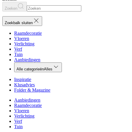
Zoeken
Zoekbalk sluiten
Raamdecoratie
Vloeren
Verlichting
Verf
Tuin
Aanbiedingen
Alle categorieën
Alles
Inspiratie
Klusadvies
Folder & Magazine
Aanbiedingen
Raamdecoratie
Vloeren
Verlichting
Verf
Tuin