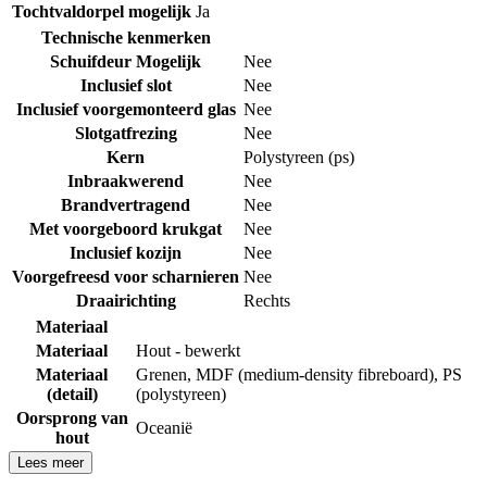
Tochtvaldorpel mogelijk
Ja
Technische kenmerken
Schuifdeur Mogelijk
Nee
Inclusief slot
Nee
Inclusief voorgemonteerd glas
Nee
Slotgatfrezing
Nee
Kern
Polystyreen (ps)
Inbraakwerend
Nee
Brandvertragend
Nee
Met voorgeboord krukgat
Nee
Inclusief kozijn
Nee
Voorgefreesd voor scharnieren
Nee
Draairichting
Rechts
Materiaal
Materiaal
Hout - bewerkt
Materiaal
Grenen
,
MDF (medium-density fibreboard)
,
PS
(detail)
(polystyreen)
Oorsprong van
Oceanië
hout
Lees meer