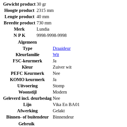
Gewicht product
30 gr
Hoogte product
2315 mm
Lengte product
40 mm
Breedte product
730 mm
Merk
Lundia
N P K
9998-9998-9998
Algemeen
Type
Draaideur
Kleurfamilie
Wit
FSC-keurmerk
Ja
Kleur
Zuiver wit
PEFC Keurmerk
Nee
KOMO keurmerk
Ja
Uitvoering
Stomp
Woonstijl
Modern
Geleverd incl. deurbeslag
Nee
Lijn
Vika En BA01
Afwerking
Gelakt
Binnen- of buitendeur
Binnendeur
Gebruik