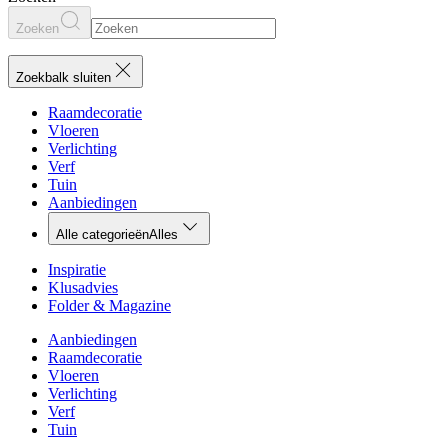
Zoeken
Zoekbalk sluiten
Raamdecoratie
Vloeren
Verlichting
Verf
Tuin
Aanbiedingen
Alle categorieën
Alles
Inspiratie
Klusadvies
Folder & Magazine
Aanbiedingen
Raamdecoratie
Vloeren
Verlichting
Verf
Tuin