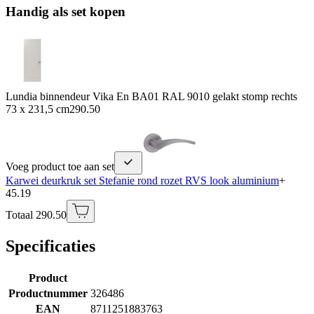
Handig als set kopen
Lundia binnendeur Vika En BA01 RAL 9010 gelakt stomp rechts
73 x 231,5 cm
290.50
Voeg product toe aan set
Karwei deurkruk set Stefanie rond rozet RVS look aluminium
+
45.19
Totaal 290.50
Specificaties
Product
Productnummer
326486
EAN
8711251883763