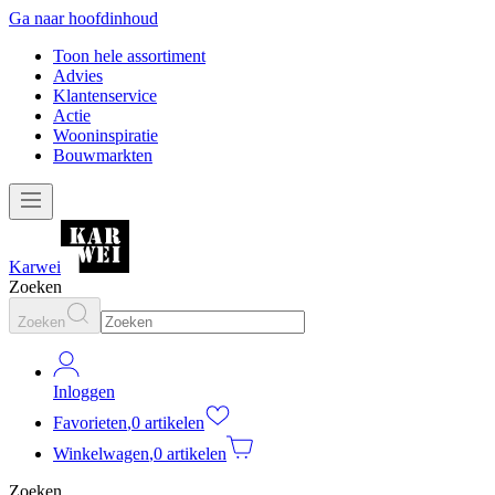
Ga naar hoofdinhoud
Toon hele assortiment
Advies
Klantenservice
Actie
Wooninspiratie
Bouwmarkten
Karwei
Zoeken
Zoeken
Inloggen
Favorieten
,
0 artikelen
Winkelwagen
,
0 artikelen
Zoeken