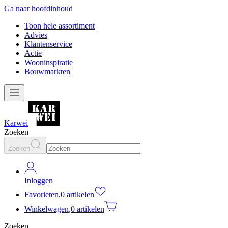
Ga naar hoofdinhoud
Toon hele assortiment
Advies
Klantenservice
Actie
Wooninspiratie
Bouwmarkten
Karwei
Zoeken
Zoeken
Inloggen
Favorieten
,
0 artikelen
Winkelwagen
,
0 artikelen
Zoeken