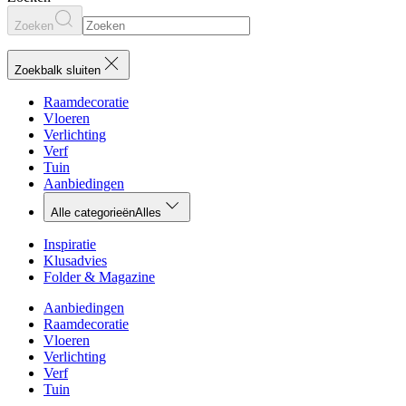
Zoeken
Zoekbalk sluiten
Raamdecoratie
Vloeren
Verlichting
Verf
Tuin
Aanbiedingen
Alle categorieën
Alles
Inspiratie
Klusadvies
Folder & Magazine
Aanbiedingen
Raamdecoratie
Vloeren
Verlichting
Verf
Tuin