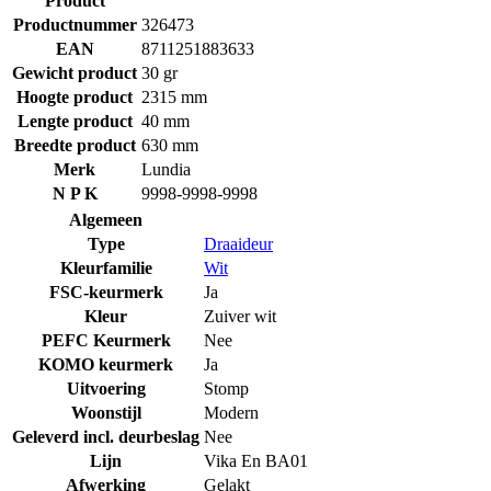
Product
Productnummer
326473
EAN
8711251883633
Gewicht product
30 gr
Hoogte product
2315 mm
Lengte product
40 mm
Breedte product
630 mm
Merk
Lundia
N P K
9998-9998-9998
Algemeen
Type
Draaideur
Kleurfamilie
Wit
FSC-keurmerk
Ja
Kleur
Zuiver wit
PEFC Keurmerk
Nee
KOMO keurmerk
Ja
Uitvoering
Stomp
Woonstijl
Modern
Geleverd incl. deurbeslag
Nee
Lijn
Vika En BA01
Afwerking
Gelakt