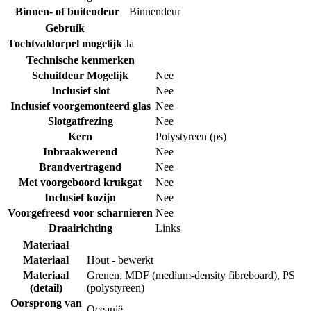
Binnen- of buitendeur
Binnendeur
Gebruik
Tochtvaldorpel mogelijk
Ja
Technische kenmerken
Schuifdeur Mogelijk
Nee
Inclusief slot
Nee
Inclusief voorgemonteerd glas
Nee
Slotgatfrezing
Nee
Kern
Polystyreen (ps)
Inbraakwerend
Nee
Brandvertragend
Nee
Met voorgeboord krukgat
Nee
Inclusief kozijn
Nee
Voorgefreesd voor scharnieren
Nee
Draairichting
Links
Materiaal
Materiaal
Hout - bewerkt
Materiaal
Grenen
,
MDF (medium-density fibreboard)
,
PS
(detail)
(polystyreen)
Oorsprong van
Oceanië