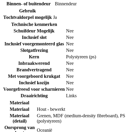
Binnen- of buitendeur
Binnendeur
Gebruik
Tochtvaldorpel mogelijk
Ja
Technische kenmerken
Schuifdeur Mogelijk
Nee
Inclusief slot
Nee
Inclusief voorgemonteerd glas
Nee
Slotgatfrezing
Nee
Kern
Polystyreen (ps)
Inbraakwerend
Nee
Brandvertragend
Nee
Met voorgeboord krukgat
Nee
Inclusief kozijn
Nee
Voorgefreesd voor scharnieren
Nee
Draairichting
Links
Materiaal
Materiaal
Hout - bewerkt
Materiaal
Grenen
,
MDF (medium-density fibreboard)
,
PS
(detail)
(polystyreen)
Oorsprong van
Oceanië