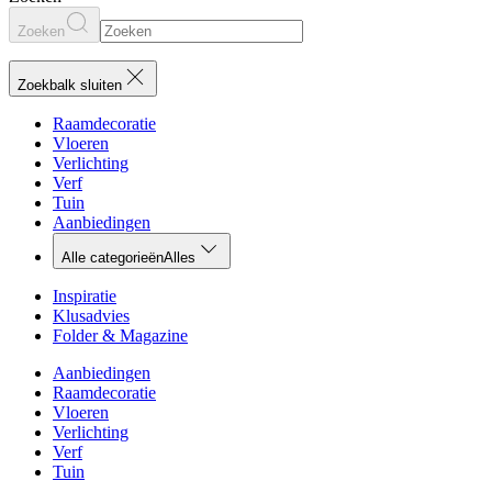
Zoeken
Zoekbalk sluiten
Raamdecoratie
Vloeren
Verlichting
Verf
Tuin
Aanbiedingen
Alle categorieën
Alles
Inspiratie
Klusadvies
Folder & Magazine
Aanbiedingen
Raamdecoratie
Vloeren
Verlichting
Verf
Tuin