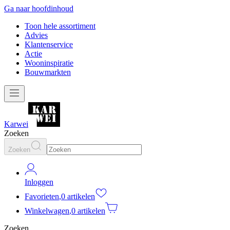
Ga naar hoofdinhoud
Toon hele assortiment
Advies
Klantenservice
Actie
Wooninspiratie
Bouwmarkten
Karwei
Zoeken
Zoeken
Inloggen
Favorieten
,
0 artikelen
Winkelwagen
,
0 artikelen
Zoeken