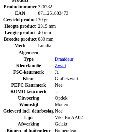
Product
Productnummer
326282
EAN
8711251883473
Gewicht product
30 gr
Hoogte product
2315 mm
Lengte product
40 mm
Breedte product
880 mm
Merk
Lundia
Algemeen
Type
Draaideur
Kleurfamilie
Zwart
FSC-keurmerk
Ja
Kleur
Grafietzwart
PEFC Keurmerk
Nee
KOMO keurmerk
Ja
Uitvoering
Opdek
Woonstijl
Modern
Geleverd incl. deurbeslag
Nee
Lijn
Vika En AA02
Afwerking
Gelakt
Binnen- of buitendeur
Binnendeur