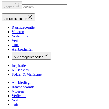
Zoeken
Zoekbalk sluiten
Raamdecoratie
Vloeren
Verlichting
Verf
Tuin
Aanbiedingen
Alle categorieën
Alles
Inspiratie
Klusadvies
Folder & Magazine
Aanbiedingen
Raamdecoratie
Vloeren
Verlichting
Verf
Tuin