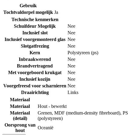
Gebruik
Tochtvaldorpel mogelijk
Ja
Technische kenmerken
Schuifdeur Mogelijk
Nee
Inclusief slot
Nee
Inclusief voorgemonteerd glas
Nee
Slotgatfrezing
Nee
Kern
Polystyreen (ps)
Inbraakwerend
Nee
Brandvertragend
Nee
Met voorgeboord krukgat
Nee
Inclusief kozijn
Nee
Voorgefreesd voor scharnieren
Nee
Draairichting
Links
Materiaal
Materiaal
Hout - bewerkt
Materiaal
Grenen
,
MDF (medium-density fibreboard)
,
PS
(detail)
(polystyreen)
Oorsprong van
Oceanië
hout