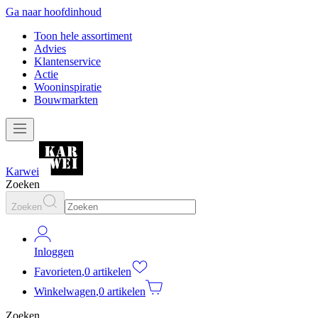
Ga naar hoofdinhoud
Toon hele assortiment
Advies
Klantenservice
Actie
Wooninspiratie
Bouwmarkten
Karwei
Zoeken
Zoeken
Inloggen
Favorieten
,
0 artikelen
Winkelwagen
,
0 artikelen
Zoeken