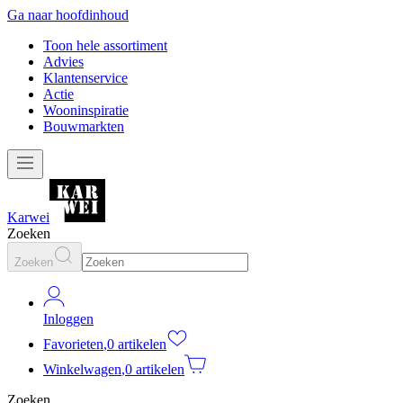
Ga naar hoofdinhoud
Toon hele assortiment
Advies
Klantenservice
Actie
Wooninspiratie
Bouwmarkten
Karwei
Zoeken
Zoeken
Inloggen
Favorieten
,
0 artikelen
Winkelwagen
,
0 artikelen
Zoeken