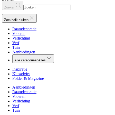
Zoeken
Zoekbalk sluiten
Raamdecoratie
Vloeren
Verlichting
Verf
Tuin
Aanbiedingen
Alle categorieën
Alles
Inspiratie
Klusadvies
Folder & Magazine
Aanbiedingen
Raamdecoratie
Vloeren
Verlichting
Verf
Tuin